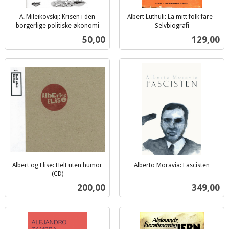
A. Mileikovskij: Krisen i den
Albert Luthuli: La mitt folk fare -
borgerlige politiske økonomi
Selvbiografi
inkl.
inkl.
Pris
Pris
50,00
129,00
mva.
mva.
Albert og Elise: Helt uten humor
Alberto Moravia: Fascisten
inkl.
(CD)
inkl.
mva.
Pris
Pris
200,00
349,00
mva.