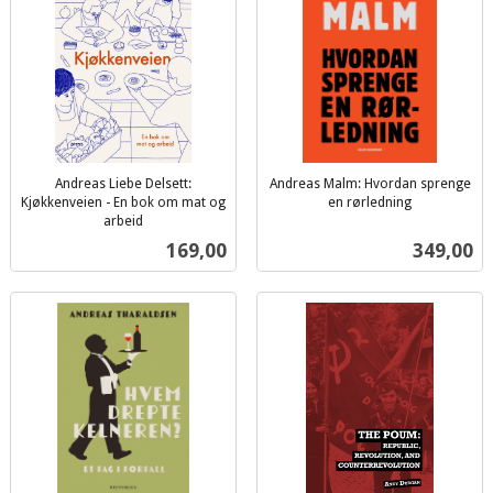
Andreas Liebe Delsett:
Andreas Malm: Hvordan sprenge
Kjøkkenveien - En bok om mat og
en rørledning
inkl.
arbeid
inkl.
mva.
Pris
Pris
169,00
349,00
mva.