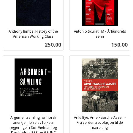
Anthony Bimba: History of the
Antonio Scurati: M - Århundrets
American Working Class
sønn
inkl.
inkl.
Pris
Pris
250,00
150,00
mva.
mva.
Argumentsamling for norsk
Arild Bye: Arne Paasche Aasen -
anerkjennelse av folkets
Fra verdensrevolusjon til de
regjeringer i Sør-Vietnam og
nære ting
inkl.
Kambodsja, PRR og GRUNC