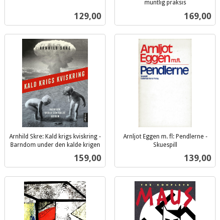
mva.
muntlig praksis
inkl.
Pris
Pris
129,00
169,00
mva.
Arnhild Skre: Kald krigs kviskring -
Arnljot Eggen m. fl: Pendlerne -
Barndom under den kalde krigen
Skuespill
inkl.
inkl.
Pris
Pris
159,00
139,00
mva.
mva.