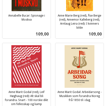
Annabelle Bucar: Spionage i
Anne Marie Berg (red), Åse Berge
Moskva
(red), Annemor Kalleberg (red),
inkl.
Arnlaug Leira (red): I kvinners
mva.
bilde
inkl.
Pris
Pris
109,00
109,00
mva.
Anne Marit Godal (red), Leif
Anne Marit Godal: Arbeidarsong -
Høghaug (red): Alt skal bli
Musikken som forandra Noreg
forandra. Snart - 100 norske dikt
frå 1850 til i dag
inkl.
om fellesskap og kamp