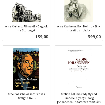
Arne Kielland: All makt? - Dagbok
Arne Kvalheim: Rolf Hofmo - Et liv
fra Stortinget
i idrett og politikk
inkl.
inkl.
Pris
Pris
139,00
399,00
mva.
mva.
Arne Paasche Aasen: Prosa i
Arnfinn Åslund (red), Øyvind
utvalg 1916-36
Rimbereid (red): Georg
inkl.
Johannesen - Sitater fra femti års