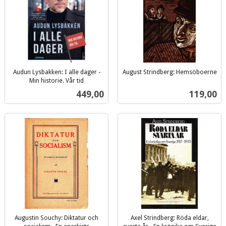
Audun Lysbakken: I alle dager -
August Strindberg: Hemsöboerne
inkl.
Min historie. Vår tid
inkl.
mva.
Pris
Pris
449,00
119,00
mva.
Augustin Souchy: Diktatur och
Axel Strindberg: Röda eldar,