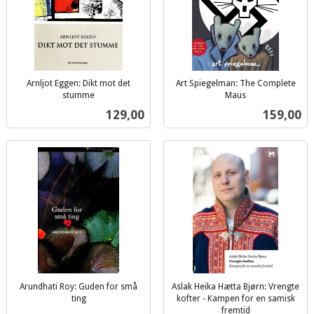
Arnljot Eggen: Dikt mot det
Art Spiegelman: The Complete
stumme
Maus
inkl.
inkl.
Pris
Pris
129,00
159,00
mva.
mva.
Arundhati Roy: Guden for små
Aslak Heika Hætta Bjørn: Vrengte
ting
kofter - Kampen for en samisk
inkl.
fremtid