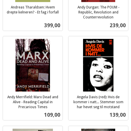
Andreas Tharaldsen: Hvem
Andy Durgan: The POUM -
drepte kelneren? - Et fag i forfall
Republic, Revolution and
inkl.
Counterrevolution
inkl.
mva.
Pris
Pris
399,00
239,00
mva.
Andy Merrifield: Marx Dead and
Angela Davis (red): Hvis de
Alive - Reading Capital in
kommer i natt... Stemmer som
Precarious Times
har hevet seg til motstand
inkl.
inkl.
Pris
Pris
109,00
139,00
mva.
mva.