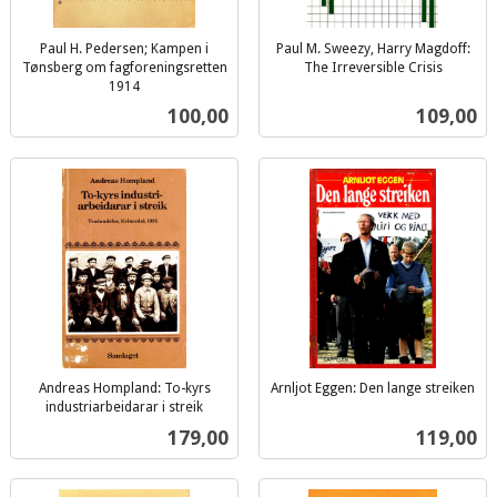
Paul H. Pedersen; Kampen i
Paul M. Sweezy, Harry Magdoff:
Tønsberg om fagforeningsretten
The Irreversible Crisis
inkl.
1914
inkl.
mva.
Pris
Pris
100,00
109,00
mva.
Andreas Hompland: To-kyrs
Arnljot Eggen: Den lange streiken
inkl.
industriarbeidarar i streik
inkl.
mva.
Pris
Pris
179,00
119,00
mva.