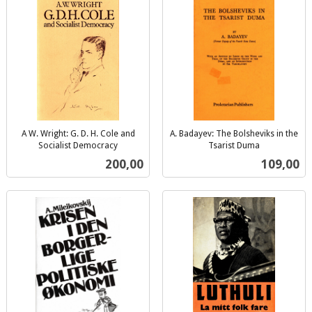
A W. Wright: G. D. H. Cole and
A. Badayev: The Bolsheviks in the
Socialist Democracy
Tsarist Duma
inkl.
inkl.
Pris
Pris
200,00
109,00
mva.
mva.