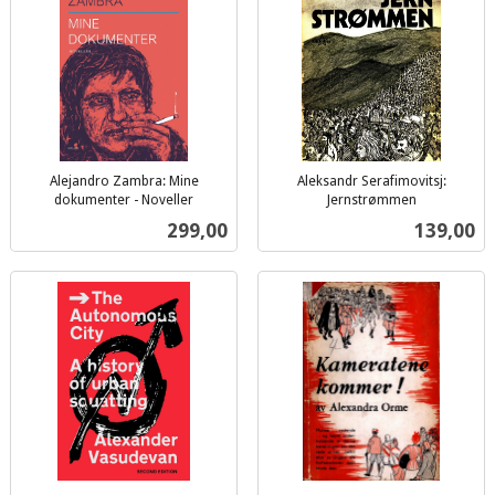
Alejandro Zambra: Mine
Aleksandr Serafimovitsj:
dokumenter - Noveller
Jernstrømmen
inkl.
inkl.
Pris
Pris
299,00
139,00
mva.
mva.