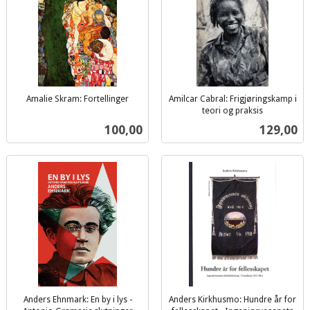
Amalie Skram: Fortellinger
Amilcar Cabral: Frigjøringskamp i
inkl.
teori og praksis
inkl.
mva.
Pris
Pris
100,00
129,00
mva.
Anders Ehnmark: En by i lys -
Anders Kirkhusmo: Hundre år for