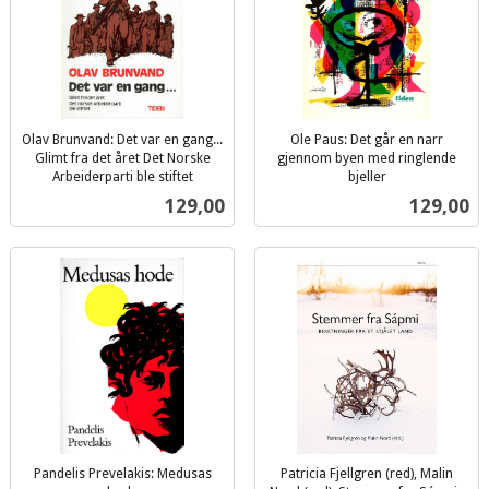
Olav Brunvand: Det var en gang...
Ole Paus: Det går en narr
Glimt fra det året Det Norske
gjennom byen med ringlende
Arbeiderparti ble stiftet
bjeller
inkl.
inkl.
Pris
Pris
129,00
129,00
mva.
mva.
Pandelis Prevelakis: Medusas
Patricia Fjellgren (red), Malin