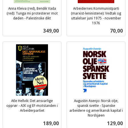
Anna Kleiva (red), Bendik Vada
Arbeidernes Kommunistparti
(red): Tunga mi protesterer mot
(marxist-leninistene): Vedtak og
døden - Palestinske dikt
uttalelser juni 1975 - november
inkl.
1976
inkl.
mva.
Pris
Pris
349,00
70,00
mva.
Atle Hellvik: Det ansvarlige
Augustin Asenjo: Norsk olje,
opprør - AIK og EF-motstanden i
spansk svette - Spanske
Arbeiderpartiet
arbeidere og amerikansk kapital i
inkl.
Nordsjøen
inkl.
mva.
Pris
Pris
189,00
129,00
mva.