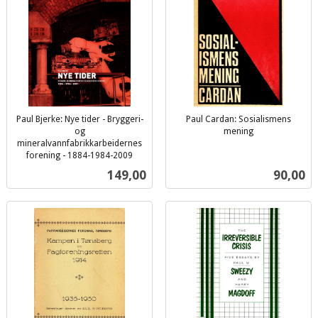
Paul Bjerke: Nye tider - Bryggeri-
Paul Cardan: Sosialismens
og
mening
inkl.
mineralvannfabrikkarbeidernes
forening - 1884-1984-2009
mva.
inkl.
Pris
Pris
149,00
90,00
mva.