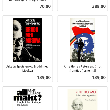
inkl.
mva.
Pris
Pris
70,00
388,00
mva.
Arkadij Sjevtsjenko: Brudd med
Arne Herløv Petersen: Imot
Moskva
fremtids fjerne mål
inkl.
inkl.
Pris
Pris
139,00
139,00
mva.
mva.