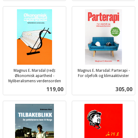
Magnus E. Marsdal (red):
Magnus E. Marsdal: Parterapi -
Økonomisk apartheid -
For oljefolk og klimaaktivister
inkl.
Nyliberalismens verdensorden
inkl.
mva.
Pris
Pris
119,00
305,00
mva.