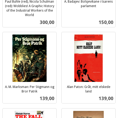
Paul Buhle (red), Nicola Schulman
A. Badajev: Bolsjevikane i tsarens
(red): Wobblies! A Graphic History
parlament
inkl.
of the Industrial Workers of the
World
mva.
inkl.
Pris
Pris
300,00
150,00
mva.
A. M. Marksman: Per Stigmann og
Alan Paton: Gråt, mitt elskede
Bror Patrik
land
inkl.
inkl.
Pris
Pris
139,00
139,00
mva.
mva.