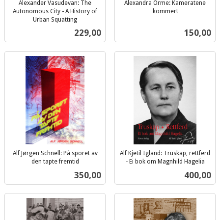
Alexander Vasudevan: The
Alexandra Orme: Kameratene
Autonomous City - A History of
kommer!
inkl.
Urban Squatting
inkl.
mva.
Pris
Pris
229,00
150,00
mva.
Alf Jørgen Schnell: På sporet av
Alf Kjetil Igland: Truskap, rettferd
den tapte fremtid
- Ei bok om Magnhild Hagelia
inkl.
inkl.
Pris
Pris
350,00
400,00
mva.
mva.