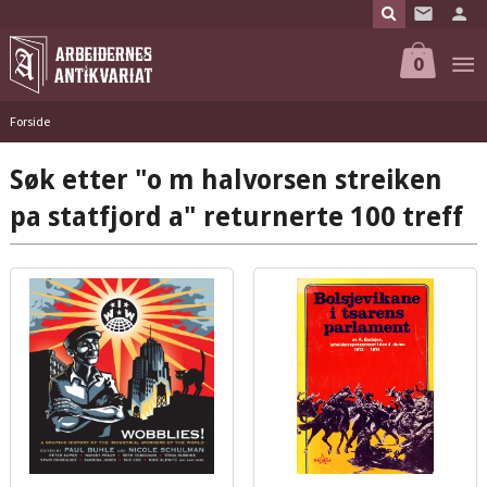
Gå
til
innholdet
0
Forside
Søk etter "o m halvorsen streiken
pa statfjord a" returnerte 100 treff