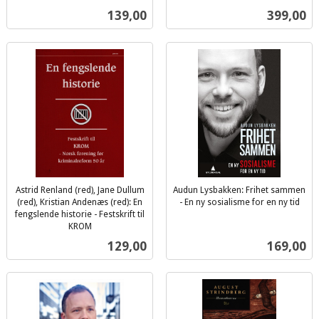
inkl.
mva.
Pris
Pris
139,00
399,00
mva.
Astrid Renland (red), Jane Dullum
Audun Lysbakken: Frihet sammen
(red), Kristian Andenæs (red): En
- En ny sosialisme for en ny tid
inkl.
fengslende historie - Festskrift til
KROM
mva.
inkl.
Pris
Pris
129,00
169,00
mva.