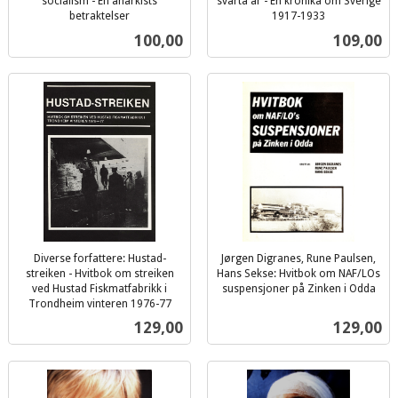
socialism - En anarkists
svarta år - En krönika om Sverige
betraktelser
1917-1933
inkl.
inkl.
Pris
Pris
100,00
109,00
mva.
mva.
Diverse forfattere: Hustad-
Jørgen Digranes, Rune Paulsen,
streiken - Hvitbok om streiken
Hans Sekse: Hvitbok om NAF/LOs
ved Hustad Fiskmatfabrikk i
suspensjoner på Zinken i Odda
inkl.
Trondheim vinteren 1976-77
inkl.
mva.
Pris
Pris
129,00
129,00
mva.