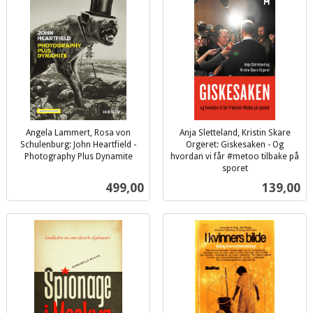
Angela Lammert, Rosa von
Anja Sletteland, Kristin Skare
Schulenburg: John Heartfield -
Orgeret: Giskesaken - Og
Photography Plus Dynamite
hvordan vi får #metoo tilbake på
inkl.
sporet
inkl.
mva.
Pris
Pris
499,00
139,00
mva.