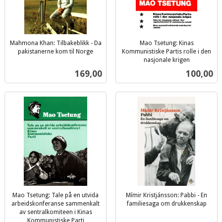
Mahmona Khan: Tilbakeblikk - Da
Mao Tsetung: Kinas
pakistanerne kom til Norge
Kommunistiske Partis rolle i den
inkl.
nasjonale krigen
inkl.
mva.
Pris
Pris
169,00
100,00
mva.
Mao Tsetung: Tale på en utvida
Mímir Kristjánsson: Pabbi - En
arbeidskonferanse sammenkalt
familiesaga om drukkenskap
inkl.
av sentralkomiteen i Kinas
Kommunistiske Parti
mva.