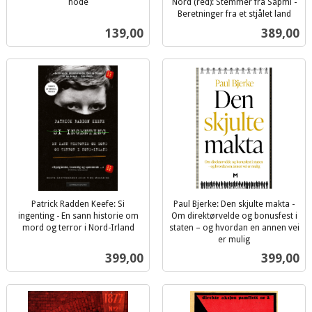
hode
Nord (red): Stemmer fra Sápmi -
inkl.
Beretninger fra et stjålet land
inkl.
mva.
Pris
Pris
139,00
389,00
mva.
Patrick Radden Keefe: Si
Paul Bjerke: Den skjulte makta -
ingenting - En sann historie om
Om direktørvelde og bonusfest i
mord og terror i Nord-Irland
staten – og hvordan en annen vei
inkl.
er mulig
inkl.
mva.
Pris
Pris
399,00
399,00
mva.