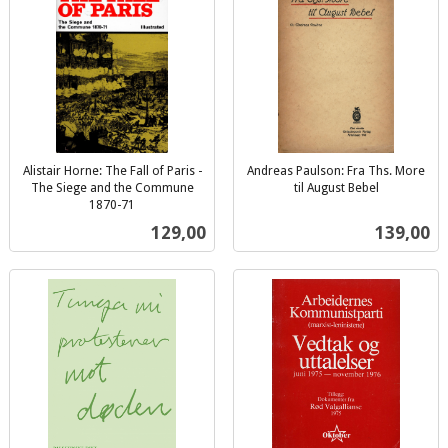
Alistair Horne: The Fall of Paris -
Andreas Paulson: Fra Ths. More
The Siege and the Commune
til August Bebel
inkl.
1870-71
inkl.
mva.
Pris
Pris
129,00
139,00
mva.