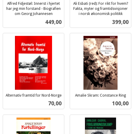
Alfred Fidjestøl: Innerst i hjertet
Ali Esbati (red): For rikt for hvem?
har jeg min forstand - Biografien
Fakta, myter og framtidsvisjoner
om Georg Johannesen
i norsk økonomisk politikk
inkl.
inkl.
Pris
Pris
449,00
399,00
mva.
mva.
Alternativ framtid for Nord-Norge
Amalie Skram: Constance Ring
inkl.
inkl.
Pris
Pris
70,00
100,00
mva.
mva.