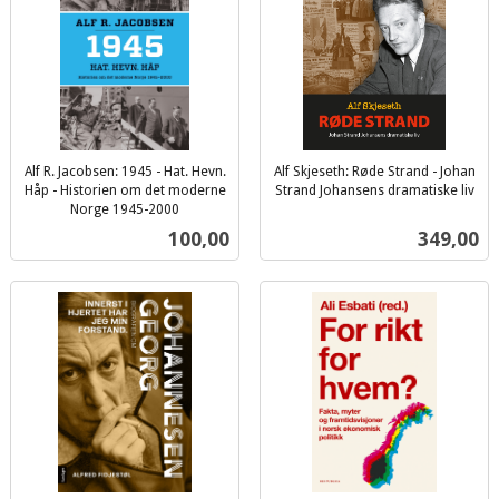
Alf R. Jacobsen: 1945 - Hat. Hevn.
Alf Skjeseth: Røde Strand - Johan
Håp - Historien om det moderne
Strand Johansens dramatiske liv
inkl.
Norge 1945-2000
inkl.
mva.
Pris
Pris
100,00
349,00
mva.