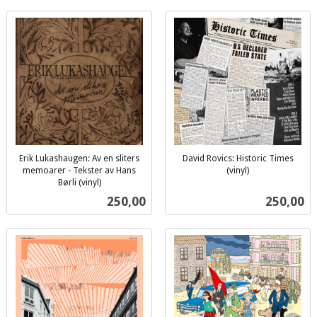
Erik Lukashaugen: Av en sliters
David Rovics: Historic Times
memoarer - Tekster av Hans
(vinyl)
inkl.
Børli (vinyl)
inkl.
mva.
Pris
Pris
250,00
250,00
mva.