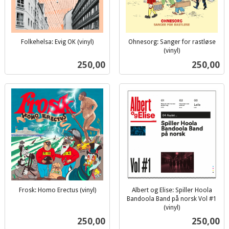
Folkehelsa: Evig OK (vinyl)
Ohnesorg: Sanger for rastløse
inkl.
(vinyl)
inkl.
mva.
Pris
Pris
250,00
250,00
mva.
Frosk: Homo Erectus (vinyl)
Albert og Elise: Spiller Hoola
inkl.
Bandoola Band på norsk Vol #1
mva.
(vinyl)
inkl.
Pris
Pris
250,00
250,00
mva.