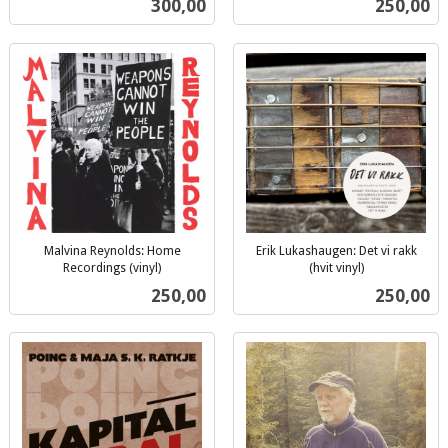
Pris
Pris
300,00
250,00
mva.
Malvina Reynolds: Home
Erik Lukashaugen: Det vi rakk
Recordings (vinyl)
(hvit vinyl)
inkl.
inkl.
Pris
Pris
250,00
250,00
mva.
mva.