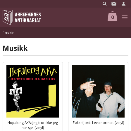
Gå
til
innholdet
0
Forside
Musikk
Hopalong AKA: Jeg tror ikke jeg
Føkkefjord: Leva normalt (vinyl)
inkl.
har sjel (vinyl)