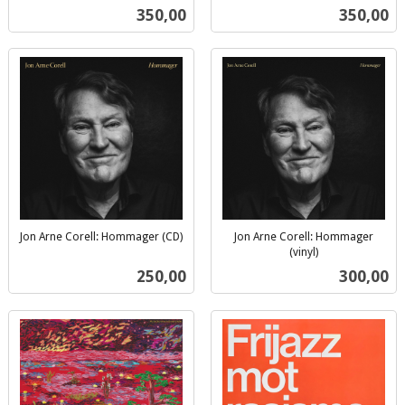
inkl.
mva.
Pris
Pris
350,00
350,00
mva.
Jon Arne Corell: Hommager (CD)
Jon Arne Corell: Hommager
inkl.
(vinyl)
inkl.
mva.
Pris
Pris
250,00
300,00
mva.