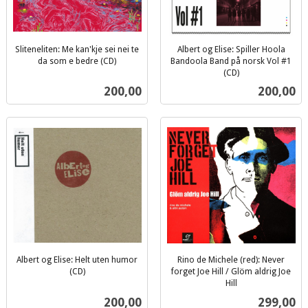
Sliteneliten: Me kan'kje sei nei te
Albert og Elise: Spiller Hoola
da som e bedre (CD)
Bandoola Band på norsk Vol #1
inkl.
(CD)
inkl.
mva.
Pris
Pris
200,00
200,00
mva.
Albert og Elise: Helt uten humor
Rino de Michele (red): Never
(CD)
forget Joe Hill / Glöm aldrig Joe
inkl.
Hill
inkl.
mva.
Pris
Pris
200,00
299,00
mva.