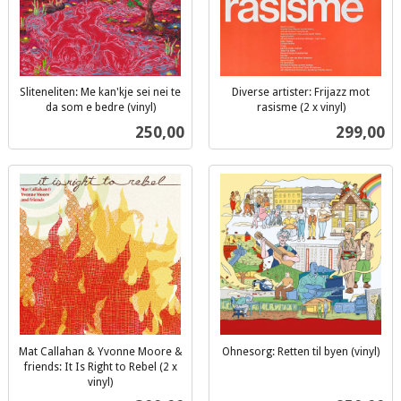
Sliteneliten: Me kan'kje sei nei te
Diverse artister: Frijazz mot
da som e bedre (vinyl)
rasisme (2 x vinyl)
inkl.
inkl.
Pris
Pris
250,00
299,00
mva.
mva.
Mat Callahan & Yvonne Moore &
Ohnesorg: Retten til byen (vinyl)
inkl.
friends: It Is Right to Rebel (2 x
vinyl)
mva.
inkl.