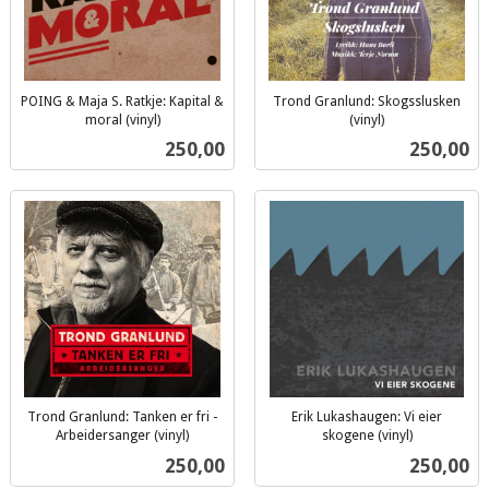
POING & Maja S. Ratkje: Kapital &
Trond Granlund: Skogsslusken
moral (vinyl)
(vinyl)
inkl.
inkl.
Pris
Pris
250,00
250,00
mva.
mva.
Trond Granlund: Tanken er fri -
Erik Lukashaugen: Vi eier
Arbeidersanger (vinyl)
skogene (vinyl)
inkl.
inkl.
Pris
Pris
250,00
250,00
mva.
mva.