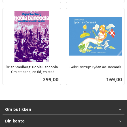
Örjan Svedberg: Hoola Bandoola
Geirr Lystrup: Lyden av Danmark
inkl.
- Om ett band, en tid, en stad
inkl.
mva.
Pris
Pris
299,00
169,00
mva.
Om butikken
Din konto