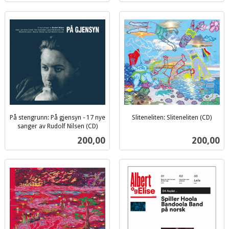
På stengrunn: På gjensyn - 17 nye
Sliteneliten: Sliteneliten (CD)
inkl.
sanger av Rudolf Nilsen (CD)
inkl.
mva.
Pris
Pris
200,00
200,00
mva.