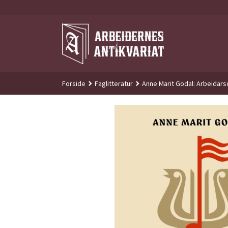
Gå
til
innholdet
Forside
Faglitteratur
Anne Marit Godal: Arbeidarso