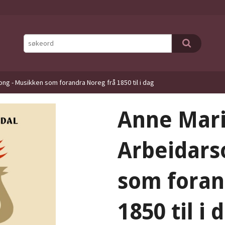
ng - Musikken som forandra Noreg frå 1850 til i dag
Anne Mari
Arbeidars
som foran
1850 til i 