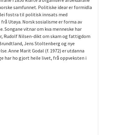
rane i 1850 klarte å organisere arbeidarane
orske samfunnet. Politiske idear er formidla
i fostra til politisk innsats med
 frå Utøya. Norsk sosialisme er forma av
åte. Songane vitnar om kva menneske har
r, Rudolf Nilsen-dikt om skam og fattigdom
 Brundtland, Jens Stoltenberg og nye
else.
Anne Marit Godal (f. 1972)
er utdanna
nge har ho gjort heile livet, frå oppveksten i