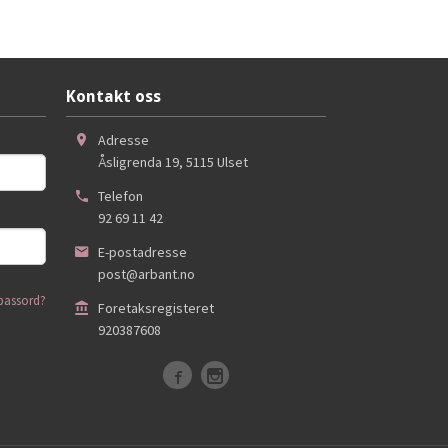
Kjøp
Kontakt oss
Adresse
Åsligrenda 19
,
5115
Ulset
Telefon
92 69 11 42
E-postadresse
post@arbant.no
passord?
Foretaksregisteret
920387608