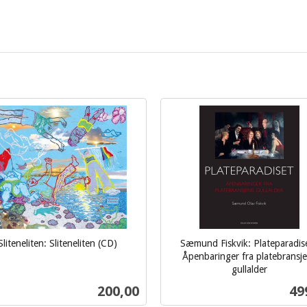
Sliteneliten: Sliteneliten (CD)
Sæmund Fiskvik: Plateparadise
Åpenbaringer fra platebransj
gullalder
inkl.
Pris
Pri
200,00
49
mva.