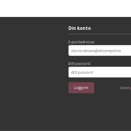
Kjøp
Kjøp
Din konto
E-postadresse
Ditt passord
Glemt 