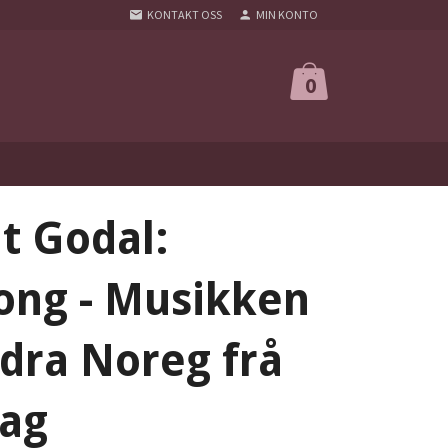
KONTAKT OSS
MIN KONTO
0
t Godal:
ong - Musikken
dra Noreg frå
dag