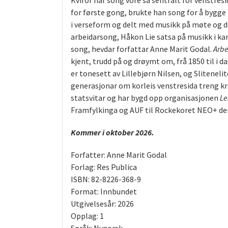
Kvifor har song vore så sentralt for venstre
for første gong, brukte han song for å bygge
i verseform og delt med musikk på møte og dem
arbeidarsong, Håkon Lie satsa på musikk i ka
song, hevdar forfattar Anne Marit Godal.
Arb
kjent, trudd på og drøymt om, frå 1850 til i 
er tonesett av Lillebjørn Nilsen, og Slitene
generasjonar om korleis venstresida treng kraf
statsvitar og har bygd opp organisasjonen
Le
Framfylkinga og AUF til Rockekoret NEO+ der 
Kommer i oktober 2026.
Forfatter: Anne Marit Godal
Forlag: Res Publica
ISBN: 82-8226-368-9
Format: Innbundet
Utgivelsesår: 2026
Opplag: 1