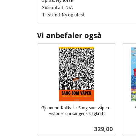
Språk: Nynorsk
Sideantall: N/A
Tilstand: Ny og ulest
Vi anbefaler også
Gjermund Kolltveit: Sang som våpen -
inkl.
Historier om sangens slagkraft
inkl.
mva.
mva.
Pris
329,00