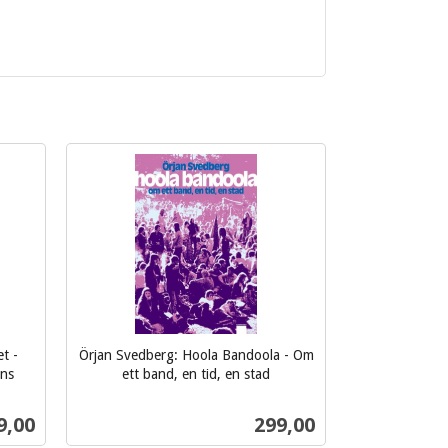
t -
Örjan Svedberg: Hoola Bandoola - Om
ens
ett band, en tid, en stad
inkl.
mva.
s
Pris
9,00
299,00