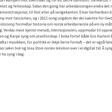
sida i kampen mot overmakt og for eit betre samfunn? Då Marcus Th
 mot og fellesskap. Sidan den gong har arbeidarsongen endra det n
onstrasjonar, til fest eller på sengekanten. Einar Gerhardsen ble
mp mot fascismen, og i 2011 song ungdom der dei svømte for livet
eidarsong
formidlar historia om norsk arbeidarrørsle på ein ny m
dag. Verdas mest kjente melodi,
Internasjonalen
, oppmodar til opprø
liten og Karpe syng om utanforskap. I boka fortel både Gro Harlem
ta i musikken, for politikk er ikkje berre fornuft – det er også føl
ser søker bok
og losa
Store norske leksikon
over i ei digital tid. Å sy
ho syng i dag.