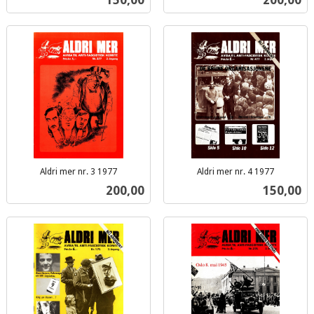
mva.
mva.
Aldri mer nr. 3 1977
Aldri mer nr. 4 1977
inkl.
inkl.
Pris
Pris
200,00
150,00
mva.
mva.