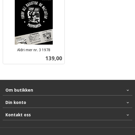
Aldri mer nr. 3 1978
inkl.
Pris
139,00
mva.
Om butikken
Din konto
Kontakt oss