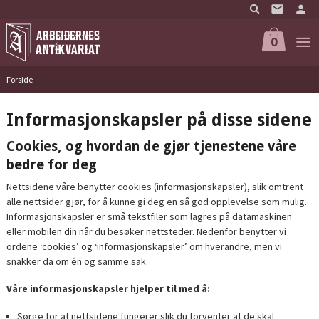
Gå
til
innholdet
0
Forside
Informasjonskapsler på disse sidene
Cookies, og hvordan de gjør tjenestene våre
bedre for deg
Nettsidene våre benytter cookies (informasjonskapsler), slik omtrent
alle nettsider gjør, for å kunne gi deg en så god opplevelse som mulig.
Informasjonskapsler er små tekstfiler som lagres på datamaskinen
eller mobilen din når du besøker nettsteder. Nedenfor benytter vi
ordene ‘cookies’ og ‘informasjonskapsler’ om hverandre, men vi
snakker da om én og samme sak.
Våre informasjonskapsler hjelper til med å:
Sørge for at nettsidene fungerer slik du forventer at de skal