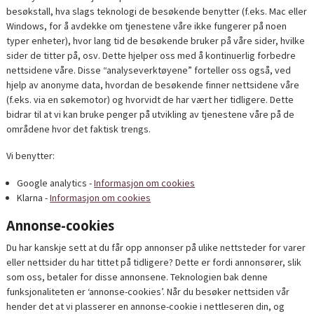
besøkstall, hva slags teknologi de besøkende benytter (f.eks. Mac eller
Windows, for å avdekke om tjenestene våre ikke fungerer på noen
typer enheter), hvor lang tid de besøkende bruker på våre sider, hvilke
sider de titter på, osv. Dette hjelper oss med å kontinuerlig forbedre
nettsidene våre. Disse “analyseverktøyene” forteller oss også, ved
hjelp av anonyme data, hvordan de besøkende finner nettsidene våre
(f.eks. via en søkemotor) og hvorvidt de har vært her tidligere. Dette
bidrar til at vi kan bruke penger på utvikling av tjenestene våre på de
områdene hvor det faktisk trengs.
Vi benytter:
Google analytics -
Informasjon om cookies
Klarna -
Informasjon om cookies
Annonse-cookies
Du har kanskje sett at du får opp annonser på ulike nettsteder for varer
eller nettsider du har tittet på tidligere? Dette er fordi annonsører, slik
som oss, betaler for disse annonsene. Teknologien bak denne
funksjonaliteten er ‘annonse-cookies’. Når du besøker nettsiden vår
hender det at vi plasserer en annonse-cookie i nettleseren din, og