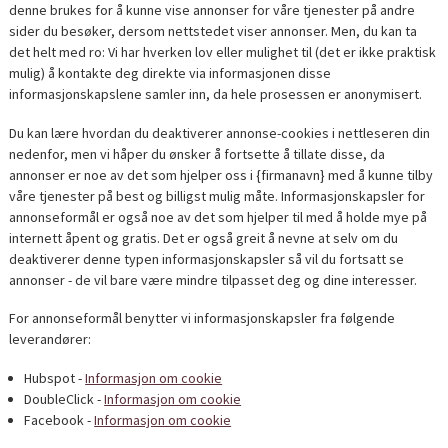
denne brukes for å kunne vise annonser for våre tjenester på andre
sider du besøker, dersom nettstedet viser annonser. Men, du kan ta
det helt med ro: Vi har hverken lov eller mulighet til (det er ikke praktisk
mulig) å kontakte deg direkte via informasjonen disse
informasjonskapslene samler inn, da hele prosessen er anonymisert.
Du kan lære hvordan du deaktiverer annonse-cookies i nettleseren din
nedenfor, men vi håper du ønsker å fortsette å tillate disse, da
annonser er noe av det som hjelper oss i {firmanavn} med å kunne tilby
våre tjenester på best og billigst mulig måte. Informasjonskapsler for
annonseformål er også noe av det som hjelper til med å holde mye på
internett åpent og gratis. Det er også greit å nevne at selv om du
deaktiverer denne typen informasjonskapsler så vil du fortsatt se
annonser - de vil bare være mindre tilpasset deg og dine interesser.
For annonseformål benytter vi informasjonskapsler fra følgende
leverandører:
Hubspot -
Informasjon om cookie
DoubleClick -
Informasjon om cookie
Facebook -
Informasjon om cookie