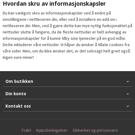
Hvordan skru av informasjonskapsler
Du kan vanligvis skru av informasjonskapsler ved å endre på
innstillingene i nettleseren din, eller ved å installere en add-on i
nettleseren din. Men, ved å gjøre dette kan mye nyttig funksjonalitet på
nettsider slutte å fungere, da de fleste nettsider er helt avhengig av
informasjonskapsler for å kunne tilby sine tjenester på en god måte.
Dette inkluderer våre nettsider. Vi håper du ønsker å tillate cookies fra
våre sider. Men, om du ikke ønsker det, er det selvsagt helt greit også.
Ingen sure miner!
Om butikken
Din konto
Kontakt oss
Frakt
Kjøpsbetingelser
Sikkerhet og personvern