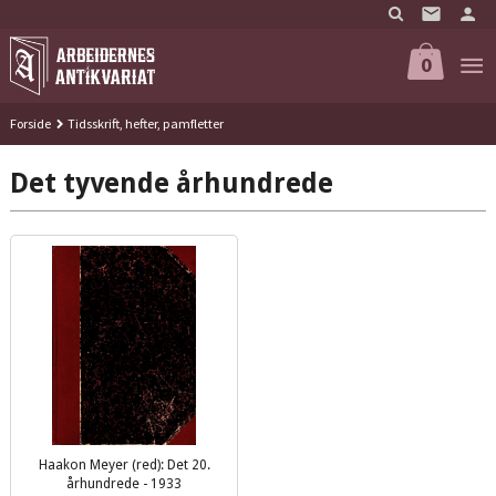
Gå
til
innholdet
0
Forside
Tidsskrift, hefter, pamfletter
Det tyvende århundrede
Haakon Meyer (red): Det 20.
århundrede - 1933