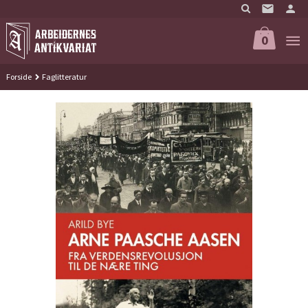
Gå
til
innholdet
0
Forside
Faglitteratur