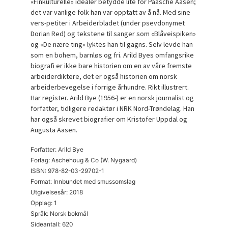
«Finkulturelle» idealer betydde lite for Paasche Aasen;
det var vanlige folk han var opptatt av å nå. Med sine
vers-petiter i Arbeiderbladet (under psevdonymet
Dorian Red) og tekstene til sanger som «Blåveispiken»
og «De nære ting» lyktes han til gagns. Selv levde han
som en bohem, barnløs og fri. Arild Byes omfangsrike
biografi er ikke bare historien om en av våre fremste
arbeiderdiktere, det er også historien om norsk
arbeiderbevegelse i forrige århundre. Rikt illustrert.
Har register. Arild Bye (1956-) er en norsk journalist og
forfatter, tidligere redaktør i NRK Nord-Trøndelag. Han
har også skrevet biografier om Kristofer Uppdal og
Augusta Aasen.
Forfatter: Arild Bye
Forlag: Aschehoug & Co (W. Nygaard)
ISBN: 978-82-03-29702-1
Format: Innbundet med smussomslag
Utgivelsesår: 2018
Opplag: 1
Språk: Norsk bokmål
Sideantall: 620