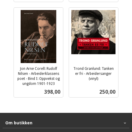
Jon Arne Corell: Rudolf
Trond Granlund: Tanken
Nilsen - Arbeiderklassens
er fri - Arbeidersanger
poet - Bind I: Oppvekst og
(vinyl)
inkl.
ungdom 1901-1923
inkl.
mva.
Pris
Pris
398,00
250,00
mva.
Om butikken