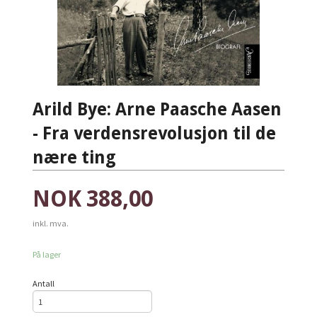
Arild Bye: Arne Paasche Aasen
- Fra verdensrevolusjon til de
nære ting
Pris
NOK
388,00
inkl. mva.
På lager
Antall