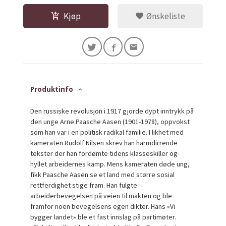
Kjøp
Ønskeliste
Produktinfo
Den russiske revolusjon i 1917 gjorde dypt inntrykk på
den unge Arne Paasche Aasen (1901-1978), oppvokst
som han var i en politisk radikal familie. I likhet med
kameraten Rudolf Nilsen skrev han harmdirrende
tekster der han fordømte tidens klasseskiller og
hyllet arbeidernes kamp. Mens kameraten døde ung,
fikk Paasche Aasen se et land med større sosial
rettferdighet stige fram. Han fulgte
arbeiderbevegelsen på veien til makten og ble
framfor noen bevegelsens egen dikter. Hans «Vi
bygger landet» ble et fast innslag på partimøter.