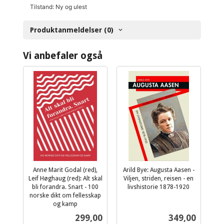
Tilstand: Ny og ulest
Produktanmeldelser (0)
Vi anbefaler også
Anne Marit Godal (red),
Arild Bye: Augusta Aasen -
Leif Høghaug (red): Alt skal
Viljen, striden, reisen - en
bli forandra. Snart - 100
livshistorie 1878-1920
inkl.
norske dikt om fellesskap
og kamp
mva.
inkl.
Pris
Pris
299,00
349,00
mva.