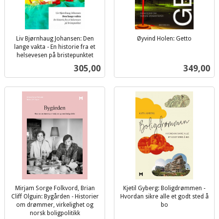
Liv Bjørnhaug Johansen: Den
Øyvind Holen: Getto
inkl.
lange vakta - En historie fra et
helsevesen på bristepunktet
mva.
inkl.
Pris
Pris
305,00
349,00
mva.
Mirjam Sorge Folkvord, Brian
Kjetil Gyberg: Boligdrømmen -
Cliff Olguin: Bygården - Historier
Hvordan sikre alle et godt sted å
om drømmer, virkelighet og
bo
inkl.
norsk boligpolitikk