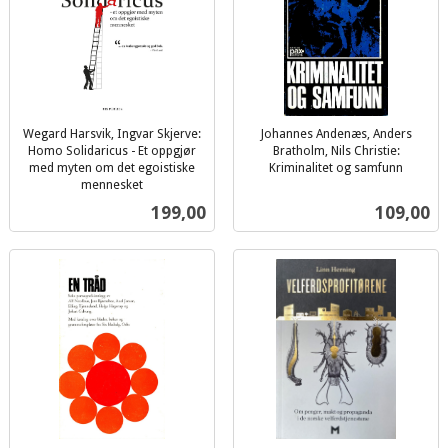
Wegard Harsvik, Ingvar Skjerve:
Johannes Andenæs, Anders
Homo Solidaricus - Et oppgjør
Bratholm, Nils Christie:
med myten om det egoistiske
Kriminalitet og samfunn
inkl.
mennesket
inkl.
mva.
Pris
Pris
199,00
109,00
mva.