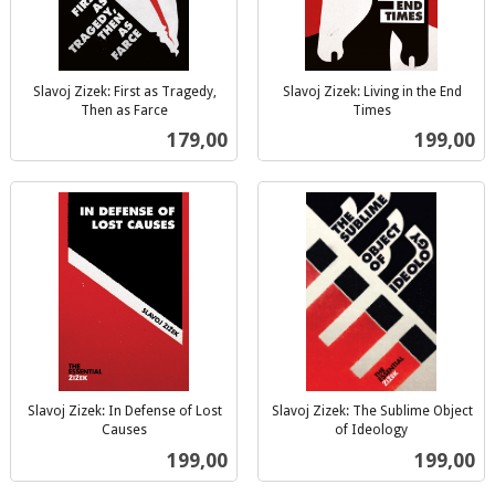
Slavoj Zizek: First as Tragedy,
Slavoj Zizek: Living in the End
Then as Farce
Times
inkl.
inkl.
Pris
Pris
179,00
199,00
mva.
mva.
Slavoj Zizek: In Defense of Lost
Slavoj Zizek: The Sublime Object
Causes
of Ideology
inkl.
inkl.
Pris
Pris
199,00
199,00
mva.
mva.