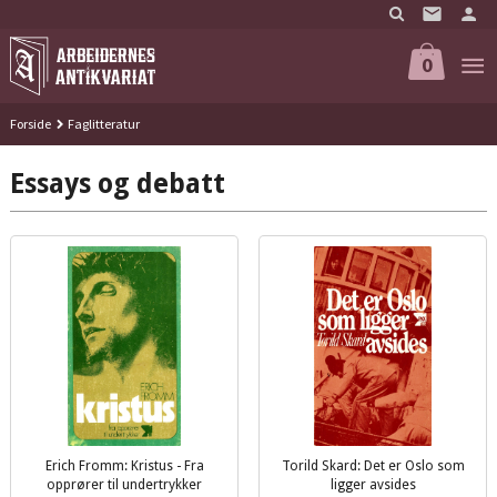
Gå
til
innholdet
0
Forside
Faglitteratur
Essays og debatt
Erich Fromm: Kristus - Fra
Torild Skard: Det er Oslo som
opprører til undertrykker
ligger avsides