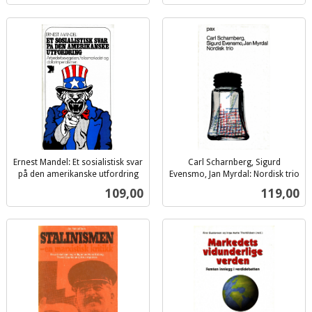
Ernest Mandel: Et sosialistisk svar
Carl Scharnberg, Sigurd
på den amerikanske utfordring
Evensmo, Jan Myrdal: Nordisk trio
inkl.
inkl.
Pris
Pris
109,00
119,00
mva.
mva.