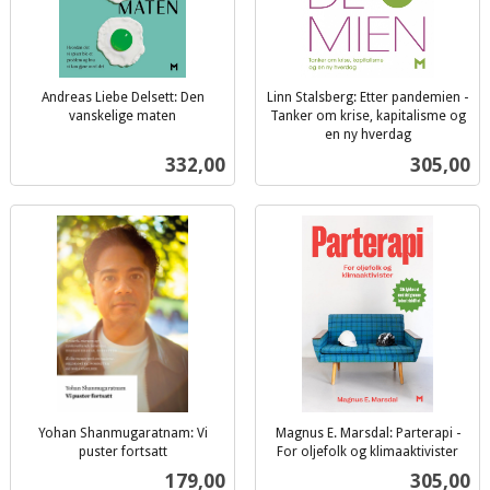
Andreas Liebe Delsett: Den
Linn Stalsberg: Etter pandemien -
vanskelige maten
Tanker om krise, kapitalisme og
inkl.
en ny hverdag
inkl.
mva.
Pris
Pris
332,00
305,00
mva.
Yohan Shanmugaratnam: Vi
Magnus E. Marsdal: Parterapi -
puster fortsatt
For oljefolk og klimaaktivister
inkl.
inkl.
Pris
Pris
179,00
305,00
mva.
mva.