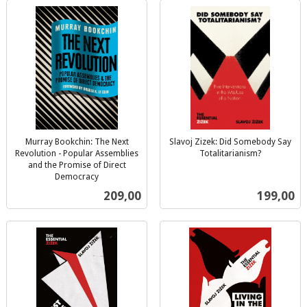
Murray Bookchin: The Next
Slavoj Zizek: Did Somebody Say
Revolution - Popular Assemblies
Totalitarianism?
inkl.
and the Promise of Direct
Democracy
mva.
inkl.
Pris
Pris
209,00
199,00
mva.