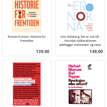
Roman Krznaric: Historie for
Linn Stalsberg: Det er nok nå -
fremtiden
Hvordan nyliberalismen
inkl.
ødelegger mennesker og natur
inkl.
mva.
Pris
Pris
139,00
149,00
mva.