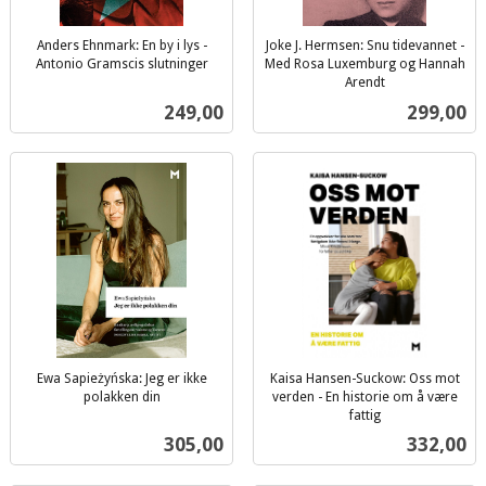
Anders Ehnmark: En by i lys -
Joke J. Hermsen: Snu tidevannet -
Antonio Gramscis slutninger
Med Rosa Luxemburg og Hannah
inkl.
Arendt
inkl.
mva.
Pris
Pris
249,00
299,00
mva.
Ewa Sapieżyńska: Jeg er ikke
Kaisa Hansen-Suckow: Oss mot
polakken din
verden - En historie om å være
inkl.
fattig
inkl.
mva.
Pris
Pris
305,00
332,00
mva.