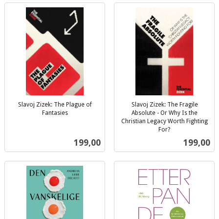
Slavoj Zizek: The Plague of
Slavoj Zizek: The Fragile
Fantasies
Absolute - Or Why Is the
inkl.
Christian Legacy Worth Fighting
mva.
For?
inkl.
Pris
Pris
199,00
199,00
mva.