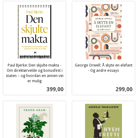
Paul Bjerke: Den skjulte makta -
George Orwell: Å skyte en elefant
Om direktørvelde og bonusfest i
- Og andre essays
inkl.
staten – og hvordan en annen vei
er mulig
mva.
inkl.
Pris
Pris
399,00
299,00
mva.