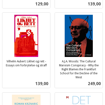
inkl.
inkl.
Pris
Pris
129,00
139,00
mva.
mva.
Vilhelm Aubert: Likhet og rett -
A.J.A. Woods: The Cultural
Essays om forbrytelse og straff
Marxism Conspiracy - Why the
inkl.
Right Blames the Frankfurt
mva.
School for the Decline of the
West
inkl.
Pris
Pris
139,00
249,00
mva.