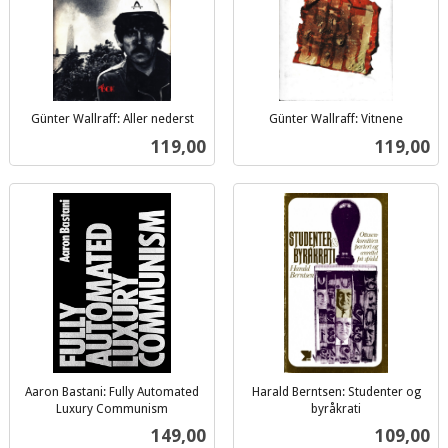
Günter Wallraff: Aller nederst
Günter Wallraff: Vitnene
inkl.
inkl.
Pris
Pris
119,00
119,00
mva.
mva.
Aaron Bastani: Fully Automated
Harald Berntsen: Studenter og
Luxury Communism
byråkrati
inkl.
inkl.
Pris
Pris
149,00
109,00
mva.
mva.