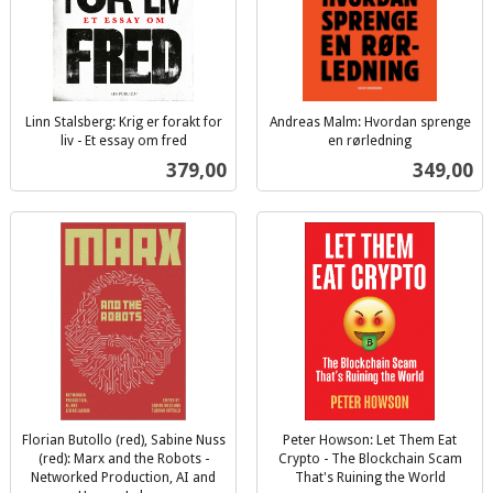
Linn Stalsberg: Krig er forakt for
Andreas Malm: Hvordan sprenge
liv - Et essay om fred
en rørledning
inkl.
inkl.
Pris
Pris
379,00
349,00
mva.
mva.
Florian Butollo (red), Sabine Nuss
Peter Howson: Let Them Eat
(red): Marx and the Robots -
Crypto - The Blockchain Scam
Networked Production, AI and
That's Ruining the World