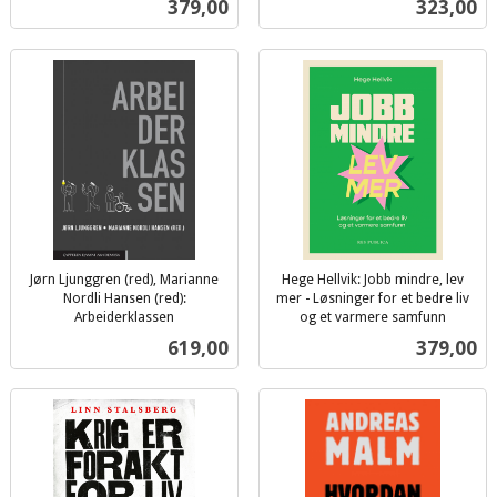
Pris
Pris
379,00
323,00
mva.
Jørn Ljunggren (red), Marianne
Hege Hellvik: Jobb mindre, lev
Nordli Hansen (red):
mer - Løsninger for et bedre liv
Arbeiderklassen
og et varmere samfunn
inkl.
inkl.
Pris
Pris
619,00
379,00
mva.
mva.