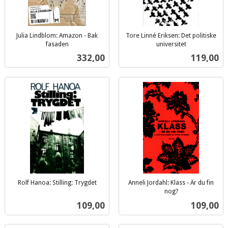
Julia Lindblom: Amazon - Bak
Tore Linné Eriksen: Det politiske
fasaden
universitet
inkl.
inkl.
Pris
Pris
332,00
119,00
mva.
mva.
Rolf Hanoa: Stilling: Trygdet
Anneli Jordahl: Klass - Är du fin
inkl.
nog?
inkl.
mva.
Pris
Pris
109,00
109,00
mva.