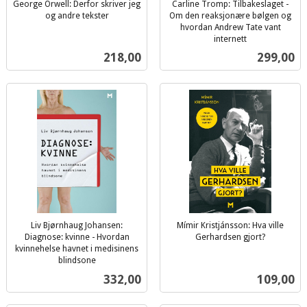
George Orwell: Derfor skriver jeg
Carline Tromp: Tilbakeslaget -
og andre tekster
Om den reaksjonære bølgen og
inkl.
hvordan Andrew Tate vant
mva.
internett
inkl.
Pris
Pris
218,00
299,00
mva.
Liv Bjørnhaug Johansen:
Mímir Kristjánsson: Hva ville
Diagnose: kvinne - Hvordan
Gerhardsen gjort?
inkl.
kvinnehelse havnet i medisinens
blindsone
mva.
inkl.
Pris
Pris
332,00
109,00
mva.