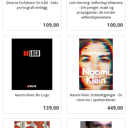
Diverse forfattere: En tråd - Seks
Linn Herning: Velferdsprofitørene
pornografi-innlegg
- Om penger, makt og
inkl.
propaganda i de norske
mva.
velferdstjenestene
inkl.
Pris
Pris
109,00
100,00
mva.
Naomi Klein: No Logo
Naomi Klein: Dobbeltgjenger - En
inkl.
reise inn i speilverdenen
inkl.
mva.
Pris
Pris
139,00
449,00
mva.