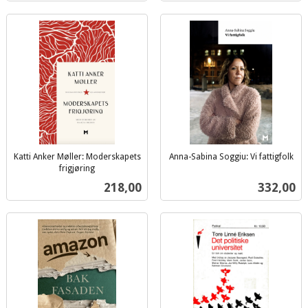
Katti Anker Møller: Moderskapets
Anna-Sabina Soggiu: Vi fattigfolk
inkl.
frigjøring
inkl.
mva.
Pris
Pris
218,00
332,00
mva.