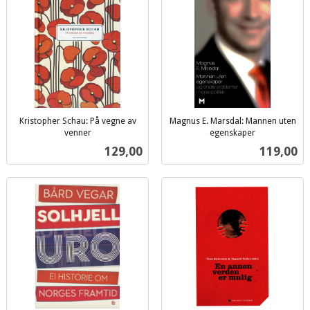
Kristopher Schau: På vegne av
Magnus E. Marsdal: Mannen uten
venner
egenskaper
inkl.
inkl.
Pris
Pris
129,00
119,00
mva.
mva.