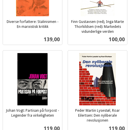
Diverse forfattere: Stalinismen -
Finn Gustavsen (red), Inga Marte
En marxistisk kritikk
Thorkildsen (red): Markedets
inkl.
vidunderlige verden
inkl.
mva.
Pris
Pris
139,00
100,00
mva.
Johan Vogt: Partisan på forpost -
Peder Martin Lysestøl, Roar
Legender fra virkeligheten
Eilertsen: Den nyliberale
inkl.
revolusjonen
inkl.
mva.
Pris
Pris
119,00
119,00