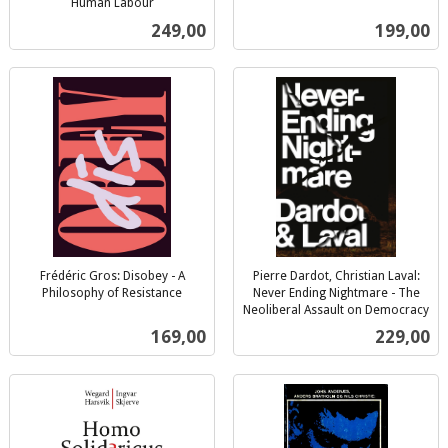
inkl.
Human Labour
inkl.
mva.
Pris
Pris
249,00
199,00
mva.
Frédéric Gros: Disobey - A
Pierre Dardot, Christian Laval:
Philosophy of Resistance
Never Ending Nightmare - The
inkl.
Neoliberal Assault on Democracy
inkl.
mva.
Pris
Pris
169,00
229,00
mva.