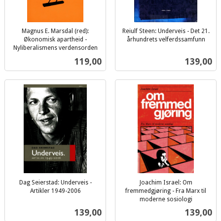
Magnus E. Marsdal (red):
Reiulf Steen: Underveis - Det 21.
Økonomisk apartheid -
århundrets velferdssamfunn
inkl.
Nyliberalismens verdensorden
inkl.
mva.
Pris
Pris
119,00
139,00
mva.
Dag Seierstad: Underveis -
Joachim Israel: Om
Artikler 1949-2006
fremmedgjøring - Fra Marx til
inkl.
moderne sosiologi
inkl.
mva.
Pris
Pris
139,00
139,00
mva.