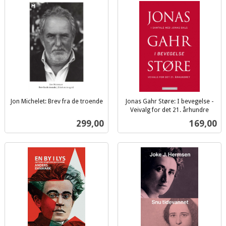
Jon Michelet: Brev fra de troende
Jonas Gahr Støre: I bevegelse -
inkl.
Veivalg for det 21. århundre
inkl.
mva.
Pris
Pris
299,00
169,00
mva.