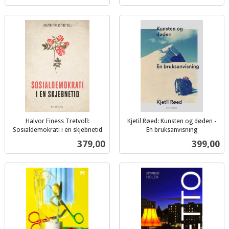
Halvor Finess Tretvoll:
Kjetil Røed: Kunsten og døden -
Sosialdemokrati i en skjebnetid
En bruksanvisning
inkl.
inkl.
Pris
Pris
379,00
399,00
mva.
mva.