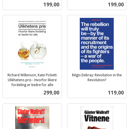
inkl.
mva.
Pris
Pris
199,00
199,00
mva.
Richard Wilkinson, Kate Pickett:
Régis Debray: Revolution in the
Ulikhetens pris - Hvorfor likere
Revolution?
inkl.
fordeling er bedre for alle
inkl.
mva.
Pris
Pris
299,00
119,00
mva.