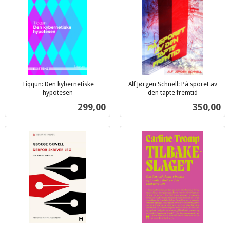
Tiqqun: Den kybernetiske
Alf Jørgen Schnell: På sporet av
hypotesen
den tapte fremtid
inkl.
inkl.
Pris
Pris
299,00
350,00
mva.
mva.