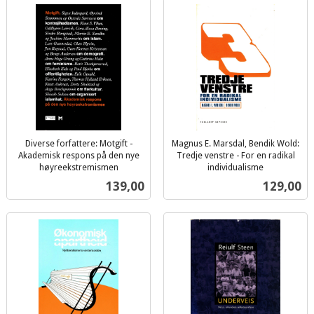
Diverse forfattere: Motgift -
Magnus E. Marsdal, Bendik Wold:
Akademisk respons på den nye
Tredje venstre - For en radikal
høyreekstremismen
individualisme
inkl.
inkl.
Pris
Pris
139,00
129,00
mva.
mva.