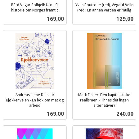
Bård Vegar Solhjell: Uro - Ei
Yves Boutroue (red), Vegard Velle
historie om Norges framtid
(red): En annen verden er mulig
inkl.
inkl.
Pris
Pris
169,00
129,00
mva.
mva.
Andreas Liebe Delsett:
Mark Fisher: Den kapitalistiske
Kjøkkenveien - En bok om mat og
realismen - Finnes det ingen
arbeid
alternativer?
inkl.
inkl.
Pris
Pris
169,00
240,00
mva.
mva.