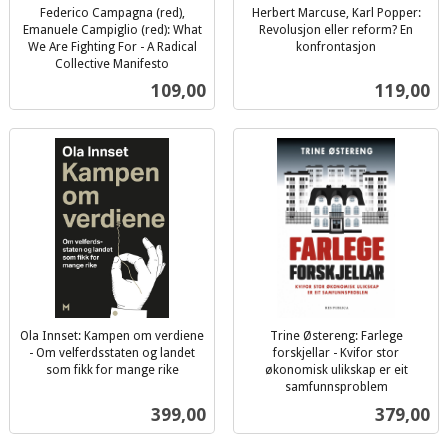
Federico Campagna (red),
Herbert Marcuse, Karl Popper:
Emanuele Campiglio (red): What
Revolusjon eller reform? En
We Are Fighting For - A Radical
konfrontasjon
inkl.
Collective Manifesto
inkl.
mva.
Pris
Pris
109,00
119,00
mva.
Ola Innset: Kampen om verdiene
Trine Østereng: Farlege
- Om velferdsstaten og landet
forskjellar - Kvifor stor
som fikk for mange rike
økonomisk ulikskap er eit
inkl.
samfunnsproblem
inkl.
mva.
Pris
Pris
399,00
379,00
mva.