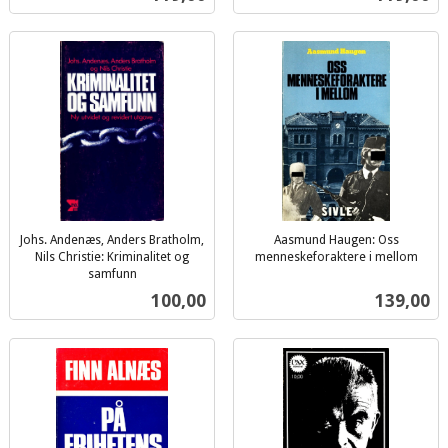
mva.
Johs. Andenæs, Anders Bratholm,
Aasmund Haugen: Oss
Nils Christie: Kriminalitet og
menneskeforaktere i mellom
inkl.
samfunn
inkl.
mva.
Pris
Pris
100,00
139,00
mva.