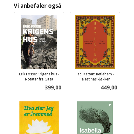
Vi anbefaler også
Erik Fosse: Krigens hus -
Fadi Kattan: Betlehem -
Notater fra Gaza
Palestinas kjøkken
inkl.
inkl.
Pris
Pris
399,00
449,00
mva.
mva.