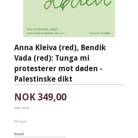
Anna Kleiva (red), Bendik
Vada (red): Tunga mi
protesterer mot døden -
Palestinske dikt
Pris
NOK
349,00
inkl. mva.
På lager
Antall