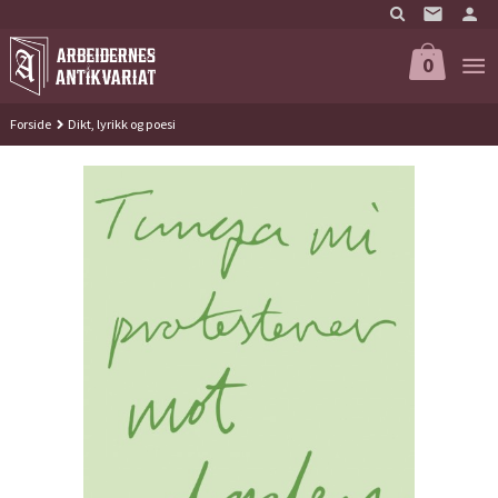
Gå
til
innholdet
0
Forside
Dikt, lyrikk og poesi