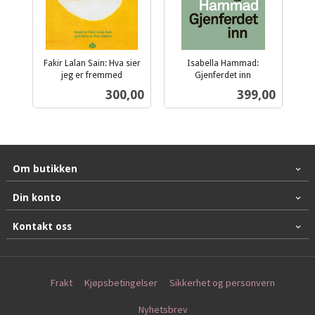
Fakir Lalan Sain: Hva sier
Isabella Hammad:
jeg er fremmed
Gjenferdet inn
inkl.
inkl.
Pris
Pris
300,00
399,00
mva.
mva.
Om butikken
Din konto
Kontakt oss
Frakt
Kjøpsbetingelser
Sikkerhet og personvern
Nyhetsbrev