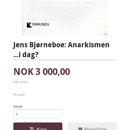
Jens Bjørneboe: Anarkismen
...i dag?
Pris
NOK
3 000,00
inkl. mva.
På lager
Antall
Kjøp
Ønskeliste