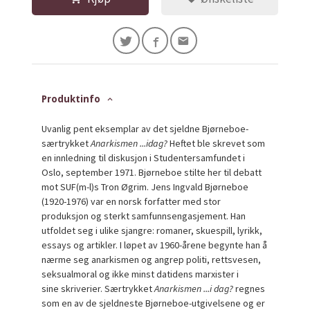
Produktinfo
Uvanlig pent eksemplar av det sjeldne Bjørneboe-
særtrykket
Anarkismen ...idag?
Heftet ble skrevet som
en innledning til diskusjon i Studentersamfundet i
Oslo, september 1971. Bjørneboe stilte her til debatt
mot SUF(m-l)s Tron Øgrim. Jens Ingvald Bjørneboe
(1920-1976) var en norsk forfatter med stor
produksjon og sterkt samfunnsengasjement. Han
utfoldet seg i ulike sjangre: romaner, skuespill, lyrikk,
essays og artikler. I løpet av 1960-årene begynte han å
nærme seg anarkismen og angrep politi, rettsvesen,
seksualmoral og ikke minst datidens marxister i
sine skriverier. Særtrykket
Anarkismen ...i dag?
regnes
som en av de sjeldneste Bjørneboe-utgivelsene og er