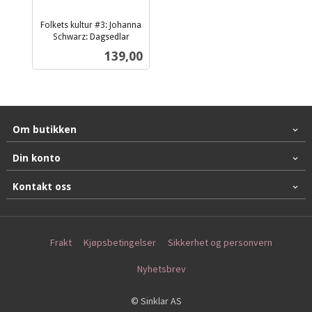
Folkets kultur #3: Johanna
Schwarz: Dagsedlar
inkl.
Pris
139,00
mva.
Om butikken
Din konto
Kontakt oss
Frakt
Kjøpsbetingelser
Sikkerhet og personvern
Nyhetsbrev
© Sinklar AS