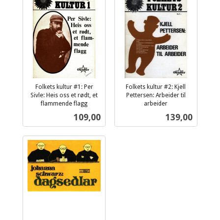
Folkets kultur #1: Per
Folkets kultur #2: Kjell
Sivle: Heis oss et rødt, et
Pettersen: Arbeider til
flammende flagg
arbeider
inkl.
inkl.
Pris
Pris
109,00
139,00
mva.
mva.