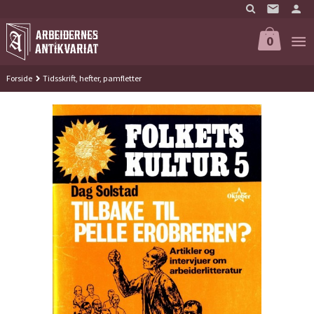
Gå
til
innholdet
0
Forside
Tidsskrift, hefter, pamfletter