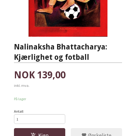
Nalinaksha Bhattacharya:
Kjærlighet og fotball
Pris
NOK
139,00
inkl. mva.
På lager
Antall
Kjøp
Ønskeliste