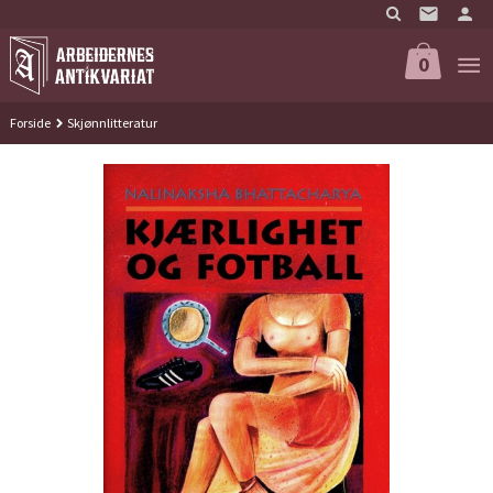
Gå
til
innholdet
0
Forside
Skjønnlitteratur