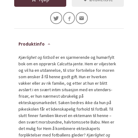
Produktinfo
Kjærlighet og fotball
er en sjarmerende og humørfylt
bok om en opprørsk Calcutta-jente. Hem er viljesterk
og vil ha en utdannelse, til stor fortvilelse for moren
som ønsker å få henne godt gift. Hun er hverken
vakker eller av rik familie, og etter at hun er blitt
avslørt i en svært intim situasjon med en utendørs-
frisør, er hun nærmest ubrukelig på
ekteskapsmarkedet. Saken bedres ikke da hun på
pikeskolen får et lidenskapelig forhold til fotball. Til
slutt finner familien likevel en ektemann til henne –
den svært morsbundne, halvtomssete Babu. Men er
det mulig for Hem å kombinere ekteskapets
forpliktelser med fotballens gleder?
Kjærlighet og