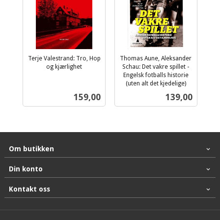
Terje Valestrand: Tro, Hop
Thomas Aune, Aleksander
og kjærlighet
Schau: Det vakre spillet -
inkl.
Engelsk fotballs historie
mva.
(uten alt det kjedelige)
inkl.
Pris
Pris
159,00
139,00
mva.
Om butikken
Din konto
Kontakt oss