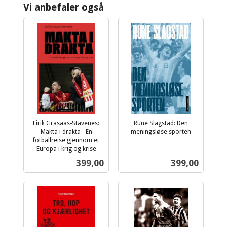
Vi anbefaler også
Eirik Grasaas-Stavenes:
Rune Slagstad: Den
Makta i drakta - En
meningsløse sporten
inkl.
fotballreise gjennom et
Europa i krig og krise
mva.
inkl.
Pris
Pris
399,00
399,00
mva.