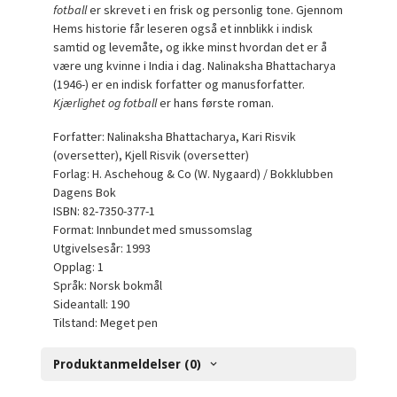
fotball
er skrevet i en frisk og personlig tone. Gjennom
Hems historie får leseren også et innblikk i indisk
samtid og levemåte, og ikke minst hvordan det er å
være ung kvinne i India i dag. Nalinaksha Bhattacharya
(1946-) er en indisk forfatter og manusforfatter.
Kjærlighet og fotball
er hans første roman.
Forfatter: Nalinaksha Bhattacharya, Kari Risvik
(oversetter), Kjell Risvik (oversetter)
Forlag: H. Aschehoug & Co (W. Nygaard) / Bokklubben
Dagens Bok
ISBN: 82-7350-377-1
Format: Innbundet med smussomslag
Utgivelsesår: 1993
Opplag: 1
Språk: Norsk bokmål
Sideantall: 190
Tilstand: Meget pen
Produktanmeldelser (0)