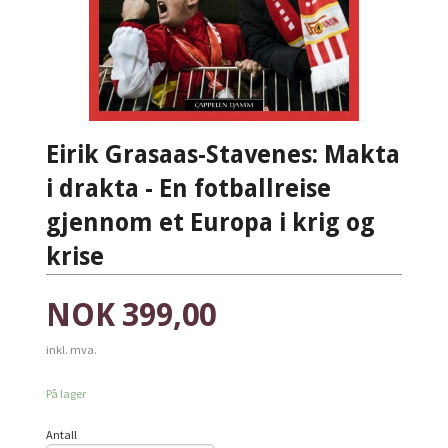
Eirik Grasaas-Stavenes: Makta
i drakta - En fotballreise
gjennom et Europa i krig og
krise
Pris
NOK
399,00
inkl. mva.
På lager
Antall