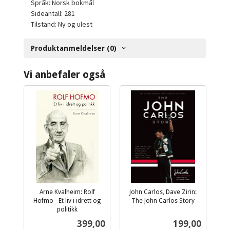
Språk: Norsk bokmål
Sideantall: 281
Tilstand: Ny og ulest
Produktanmeldelser (0)
Vi anbefaler også
Arne Kvalheim: Rolf
John Carlos, Dave Zirin:
Hofmo - Et liv i idrett og
The John Carlos Story
inkl.
politikk
inkl.
mva.
Pris
Pris
399,00
199,00
mva.