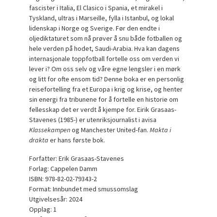
fascister i Italia, El Clasico i Spania, et mirakel i
Tyskland, ultras i Marseille, fylla i Istanbul, og lokal
lidenskap i Norge og Sverige. Før den endte i
oljediktaturet som nå prøver å snu både fotballen og
hele verden på hodet, Saudi-Arabia. Hva kan dagens
internasjonale toppfotball fortelle oss om verden vi
lever i? Om oss selv og våre egne lengsler i en mørk
og litt for ofte ensom tid? Denne boka er en personlig
reisefortelling fra et Europa i krig og krise, og henter
sin energi fra tribunene for å fortelle en historie om
fellesskap det er verdt å kjempe for. Eirik Grasaas-
Stavenes (1985-) er utenriksjournalist i avisa
Klassekampen
og Manchester United-fan.
Makta i
drakta
er hans første bok.
Forfatter: Erik Grasaas-Stavenes
Forlag: Cappelen Damm
ISBN: 978-82-02-79343-2
Format: Innbundet med smussomslag
Utgivelsesår: 2024
Opplag: 1