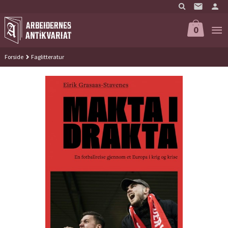
Gå
til
innholdet
0
Forside
Faglitteratur