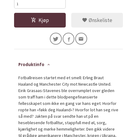
Kjøp
Ønskeliste
Produktinfo
Fotballreisen startet med et smell: Erling Braut
Haaland og Manchester City mot Newcastle United.
Eirik Grasaas-Stavenes ble overrumplet over gleden
som traff ham i dette blodpengefinansierte
fellesskapet som ikke en gang var hans eget. Hvorfor
ropte han «føkk deg Haaland»? Hvorfor lot han seg rive
så med? Jakten på svar sendte han ut på en
heseblesende fotballtur, stappfull med øl, sorg,
kjærlighet og mørke hemmeligheter. Den gikk videre
til grådige amerikanere i Manchester, krigen i Ukraina,