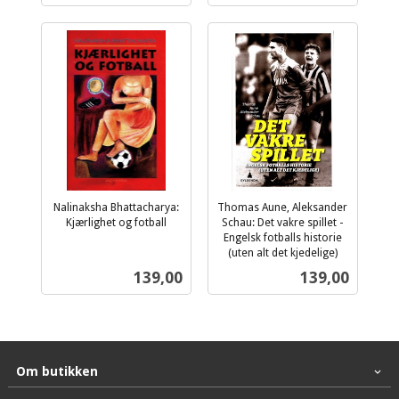
Nalinaksha Bhattacharya:
Thomas Aune, Aleksander
Kjærlighet og fotball
Schau: Det vakre spillet -
inkl.
Engelsk fotballs historie
mva.
(uten alt det kjedelige)
inkl.
Pris
Pris
139,00
139,00
mva.
Om butikken