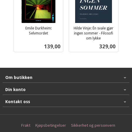
Emile Durkheim:
Hilde Vinje: Én svale gjør
Selvmordet
ingen sommer - Filosofi
inkl.
om lykke
inkl.
mva.
Pris
Pris
139,00
329,00
mva.
Om butikken
Din konto
Kontakt oss
Frakt
Kjøpsbetingelser
Sikkerhet og personvern