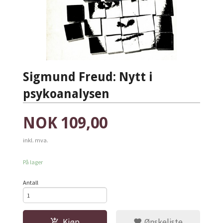
Sigmund Freud: Nytt i
psykoanalysen
Pris
NOK
109,00
inkl. mva.
På lager
Antall
Kjøp
Ønskeliste