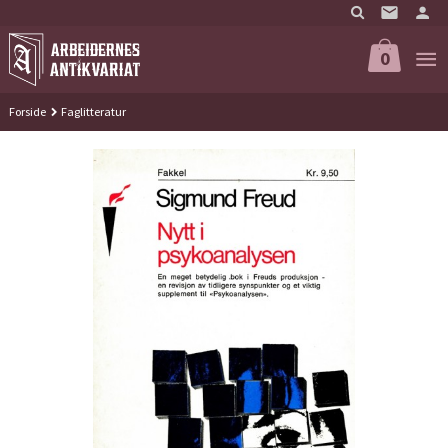
Gå
til
innholdet
0
Forside
Faglitteratur