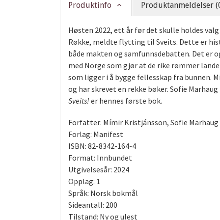
Produktinfo
Produktanmeldelser (
Høsten 2022, ett år før det skulle holdes val
Røkke, meldte flytting til Sveits. Dette er 
både makten og samfunnsdebatten. Det er også 
med Norge som gjør at de rike rømmer landet.
som ligger i å bygge fellesskap fra bunnen. M
og har skrevet en rekke bøker. Sofie Marhaug
Sveits!
er hennes første bok.
Forfatter: Mímir Kristjánsson, Sofie Marhaug
Forlag: Manifest
ISBN: 82-8342-164-4
Format: Innbundet
Utgivelsesår: 2024
Opplag: 1
Språk: Norsk bokmål
Sideantall: 200
Tilstand: Ny og ulest