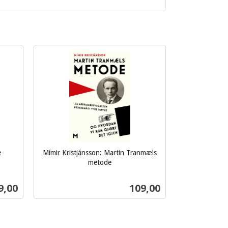
e
Mímir Kristjánsson: Martin Tranmæls
metode
inkl.
mva.
s
Pris
9,00
109,00
Kjøp