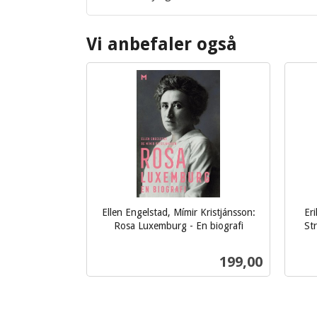
Vi anbefaler også
Ellen Engelstad, Mímir Kristjánsson:
Eri
Rosa Luxemburg - En biografi
Str
inkl.
inkl.
mva.
Pris
199,00
mva.
Kjøp