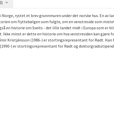
0)
g i Norge, rystet et brev grunnmuren under det norske hus. En av la
historien om flyttebølgen som fulgte, om en venstreside som miste
en historie om Sveits - det lille landet midt i Europa som er blit
 Ikke minst er dette en historie om hva venstresiden kan gjøre f
ímir Kristjánsson (1986-) er stortingsrepresentant for Rødt. Han ha
 (1990-) er stortingsrepresentant for Rødt og doktorgradsstipendi