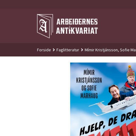
Gå
til
innholdet
Forside
Faglitteratur
Mímir Kristjánsson, Sofie Ma