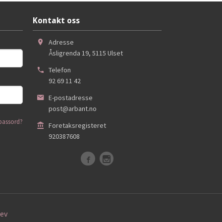
Kontakt oss
Adresse
Åsligrenda 19
,
5115
Ulset
Telefon
92 69 11 42
E-postadresse
post@arbant.no
passord?
Foretaksregisteret
920387608
ev