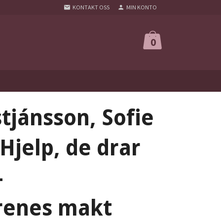
KONTAKT OSS
MIN KONTO
0
tjánsson, Sofie
Hjelp, de drar
-
renes makt