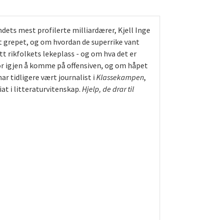
ndets mest profilerte milliardærer, Kjell Inge
t grepet, og om hvordan de superrike vant
t rikfolkets lekeplass - og om hva det er
or igjen å komme på offensiven, og om håpet
r tidligere vært journalist i
Klassekampen
,
at i litteraturvitenskap.
Hjelp, de drar til