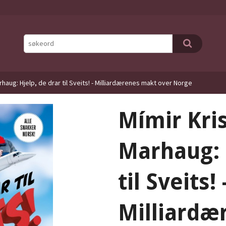
rhaug: Hjelp, de drar til Sveits! - Milliardærenes makt over Norge
Mímir Kris
Marhaug: 
til Sveits! 
Milliardæ