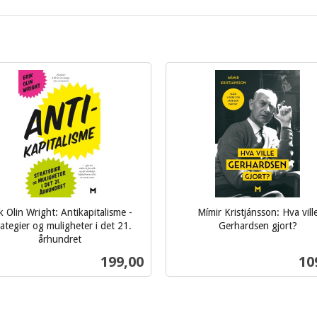
k Olin Wright: Antikapitalisme -
Mímir Kristjánsson: Hva vill
ategier og muligheter i det 21.
Gerhardsen gjort?
inkl.
århundret
mva.
Pris
Pri
199,00
10
Kjøp
Kjøp