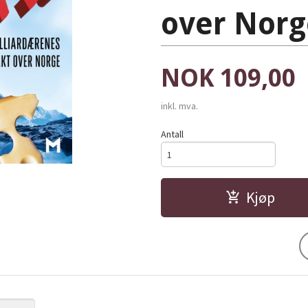
over Norg
Pris
NOK
109,00
inkl. mva.
Antall
Kjøp