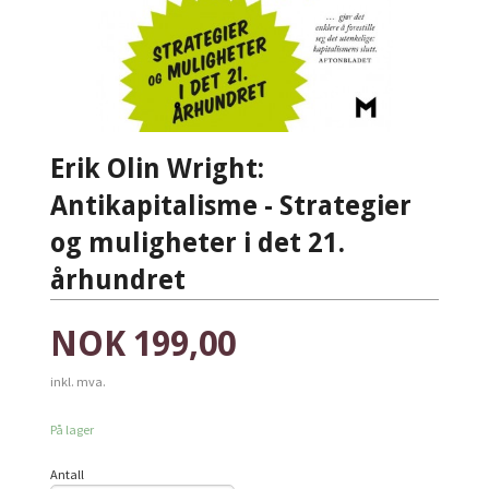
Erik Olin Wright:
Antikapitalisme - Strategier
og muligheter i det 21.
århundret
Pris
NOK
199,00
inkl. mva.
På lager
Antall