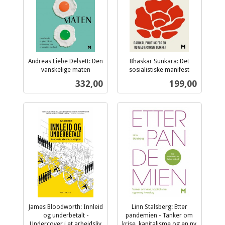
Andreas Liebe Delsett: Den
Bhaskar Sunkara: Det
vanskelige maten
sosialistiske manifest
inkl.
inkl.
Pris
Pris
332,00
199,00
mva.
mva.
James Bloodworth: Innleid
Linn Stalsberg: Etter
og underbetalt -
pandemien - Tanker om
Undercover i et arbeidsliv
krise, kapitalisme og en ny