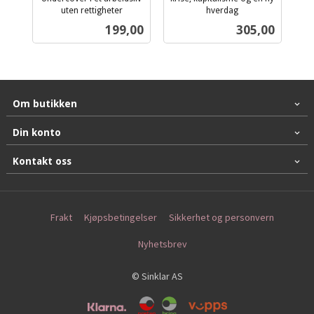
uten rettigheter
hverdag
inkl.
inkl.
Pris
Pris
199,00
305,00
mva.
mva.
Om butikken
Din konto
Kontakt oss
Frakt
Kjøpsbetingelser
Sikkerhet og personvern
Nyhetsbrev
© Sinklar AS