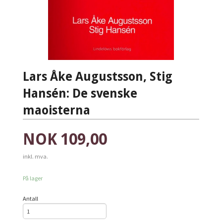
Lars Åke Augustsson, Stig
Hansén: De svenske
maoisterna
Pris
NOK
109,00
inkl. mva.
På lager
Antall