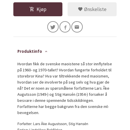
Kjøp
Ønskeliste
Produktinfo
Hvordan fikk de svenske maoistene så stor innflytelse
på 1960- og 1970-tallet? Hvordan fungerte forholdet til
storebror Kina? Hva var tiltrekkende med maoismen,
hvordan ser de involverte på seg selv og hva gjør de
nå? Det er noen av spørsmålene forfatterne Lars Åke
Augutsson (1949-) og Stig Hansén (1954-) forsøker å
besvare i denne spennende tidsskildringen.
Forfatterne har begge bakgrunn fra den svenske ml-
bevegelsen.
Forfatter: Lars Åke Augustsson, Stig Hansén
Forlag: Lindelöws Bokförlag