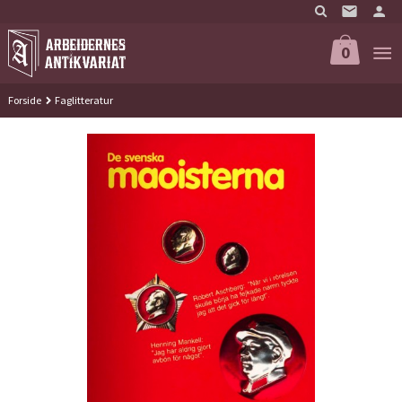
Gå
til
innholdet
0
Forside
Faglitteratur