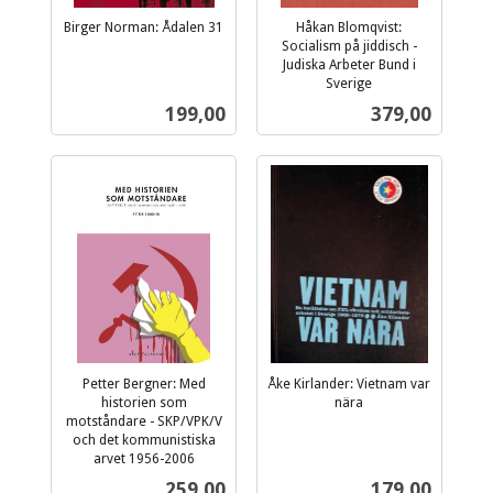
Birger Norman: Ådalen 31
Håkan Blomqvist:
inkl.
Socialism på jiddisch -
mva.
Judiska Arbeter Bund i
Sverige
inkl.
Pris
Pris
199,00
379,00
mva.
Petter Bergner: Med
Åke Kirlander: Vietnam var
historien som
nära
inkl.
motståndare - SKP/VPK/V
och det kommunistiska
mva.
arvet 1956-2006
inkl.
Pris
Pris
259,00
179,00