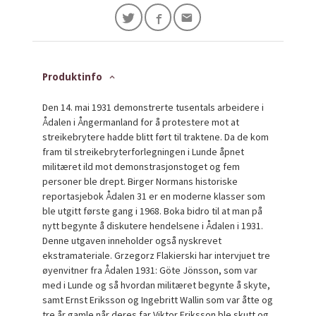
Produktinfo
Den 14. mai 1931 demonstrerte tusentals arbeidere i
Ådalen i Ångermanland for å protestere mot at
streikebrytere hadde blitt ført til traktene. Da de kom
fram til streikebryterforlegningen i Lunde åpnet
militæret ild mot demonstrasjonstoget og fem
personer ble drept. Birger Normans historiske
reportasjebok Ådalen 31 er en moderne klasser som
ble utgitt første gang i 1968. Boka bidro til at man på
nytt begynte å diskutere hendelsene i Ådalen i 1931.
Denne utgaven inneholder også nyskrevet
ekstramateriale. Grzegorz Flakierski har intervjuet tre
øyenvitner fra Ådalen 1931: Göte Jönsson, som var
med i Lunde og så hvordan militæret begynte å skyte,
samt Ernst Eriksson og Ingebritt Wallin som var åtte og
tre år gamle når deres far Viktor Eriksson ble skutt og