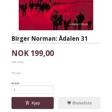
Birger Norman: Ådalen 31
Pris
NOK
199,00
inkl. mva.
På lager
Antall
Kjøp
Ønskeliste