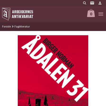
Gå
til
innholdet
0
Forside
Faglitteratur