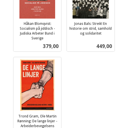
Håkan Blomqvist:
Jonas Bals: Streik! En
Socialism på jiddisch -
historie om strid, samhold
Judiska Arbeter Bund i
og solidaritet
inkl.
Sverige
inkl.
mva.
Pris
Pris
379,00
449,00
mva.
Trond Gram, Ole Martin
Rønning: De lange linjer -
Arbeiderbevegelsens