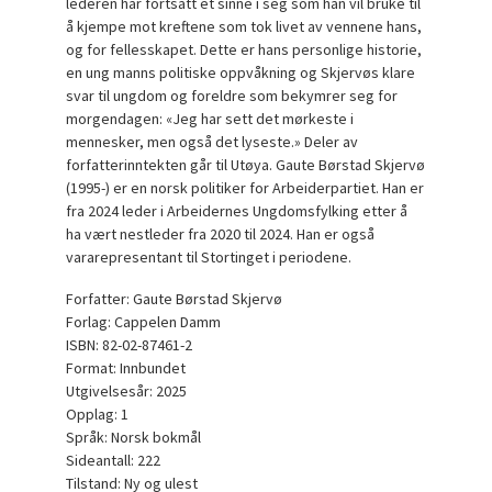
lederen har fortsatt et sinne i seg som han vil bruke til
å kjempe mot kreftene som tok livet av vennene hans,
og for fellesskapet. Dette er hans personlige historie,
en ung manns politiske oppvåkning og Skjervøs klare
svar til ungdom og foreldre som bekymrer seg for
morgendagen: «Jeg har sett det mørkeste i
mennesker, men også det lyseste.» Deler av
forfatterinntekten går til Utøya. Gaute Børstad Skjervø
(1995-) er en norsk politiker for Arbeiderpartiet. Han er
fra 2024 leder i Arbeidernes Ungdomsfylking etter å
ha vært nestleder fra 2020 til 2024. Han er også
vararepresentant til Stortinget i periodene.
Forfatter: Gaute Børstad Skjervø
Forlag: Cappelen Damm
ISBN: 82-02-87461-2
Format: Innbundet
Utgivelsesår: 2025
Opplag: 1
Språk: Norsk bokmål
Sideantall: 222
Tilstand: Ny og ulest