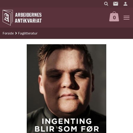
Gå
til
innholdet
0
Forside
Faglitteratur