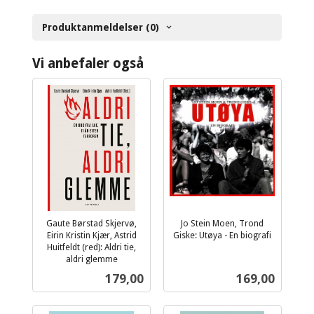
Produktanmeldelser (0)
Vi anbefaler også
Gaute Børstad Skjervø,
Jo Stein Moen, Trond
Eirin Kristin Kjær, Astrid
Giske: Utøya - En biografi
inkl.
Huitfeldt (red): Aldri tie,
aldri glemme
mva.
inkl.
Pris
Pris
179,00
169,00
mva.