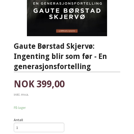
Gaute Børstad Skjervø:
Ingenting blir som før - En
generasjonsfortelling
Pris
NOK
399,00
inkl. mva.
På lager
Antall