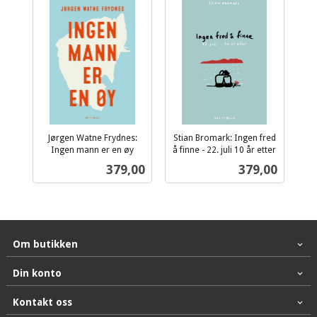
Jørgen Watne Frydnes:
Stian Bromark: Ingen fred
Ingen mann er en øy
å finne - 22. juli 10 år etter
inkl.
inkl.
Pris
Pris
379,00
379,00
mva.
mva.
Om butikken
Din konto
Kontakt oss