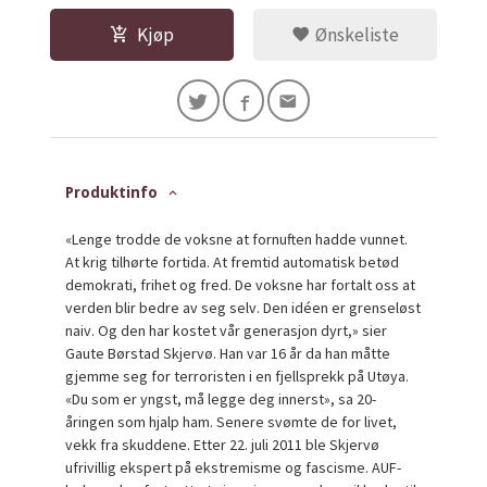
Kjøp
Ønskeliste
Produktinfo
«Lenge trodde de voksne at fornuften hadde vunnet.
At krig tilhørte fortida. At fremtid automatisk betød
demokrati, frihet og fred. De voksne har fortalt oss at
verden blir bedre av seg selv. Den idéen er grenseløst
naiv. Og den har kostet vår generasjon dyrt,» sier
Gaute Børstad Skjervø. Han var 16 år da han måtte
gjemme seg for terroristen i en fjellsprekk på Utøya.
«Du som er yngst, må legge deg innerst», sa 20-
åringen som hjalp ham. Senere svømte de for livet,
vekk fra skuddene. Etter 22. juli 2011 ble Skjervø
ufrivillig ekspert på ekstremisme og fascisme. AUF-