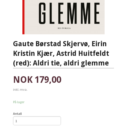
Gaute Børstad Skjervø, Eirin
Kristin Kjær, Astrid Huitfeldt
(red): Aldri tie, aldri glemme
Pris
NOK
179,00
inkl. mva.
På lager
Antall