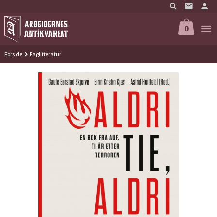
Gå
til
innholdet
0
Forside
Faglitteratur