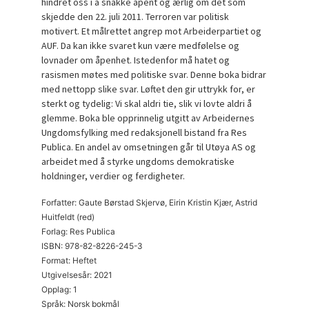
hindret oss i å snakke åpent og ærlig om det som
skjedde den 22. juli 2011. Terroren var politisk
motivert. Et målrettet angrep mot Arbeiderpartiet og
AUF. Da kan ikke svaret kun være medfølelse og
lovnader om åpenhet. Istedenfor må hatet og
rasismen møtes med politiske svar. Denne boka bidrar
med nettopp slike svar. Løftet den gir uttrykk for, er
sterkt og tydelig: Vi skal aldri tie, slik vi lovte aldri å
glemme. Boka ble opprinnelig utgitt av Arbeidernes
Ungdomsfylking med redaksjonell bistand fra Res
Publica. En andel av omsetningen går til Utøya AS og
arbeidet med å styrke ungdoms demokratiske
holdninger, verdier og ferdigheter.
Forfatter: Gaute Børstad Skjervø, Eirin Kristin Kjær, Astrid
Huitfeldt (red)
Forlag: Res Publica
ISBN: 978-82-8226-245-3
Format: Heftet
Utgivelsesår: 2021
Opplag: 1
Språk: Norsk bokmål