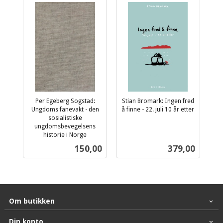
Per Egeberg Sogstad:
Stian Bromark: Ingen fred
Ungdoms fanevakt - den
å finne - 22. juli 10 år etter
inkl.
sosialistiske
ungdomsbevegelsens
mva.
historie i Norge
inkl.
Pris
Pris
150,00
379,00
mva.
Om butikken
Din konto