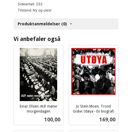
Sideantall: 232
Tilstand: Ny og ulest
Produktanmeldelser (0)
Vi anbefaler også
Einar Olsen: AUF møter
Jo Stein Moen, Trond
morgendagen
Giske: Utøya - En biografi
inkl.
inkl.
Pris
Pris
100,00
169,00
mva.
mva.