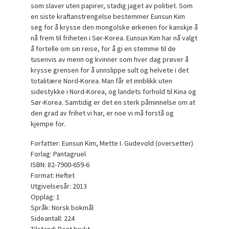
som slaver uten papirer, stadig jaget av politiet. Som
en siste kraftanstrengelse bestemmer Eunsun Kim
seg for å krysse den mongolske ørkenen for kanskje å
nå frem til friheten i Sør-Korea. Eunsun Kim har nå valgt
å fortelle om sin reise, for å gi en stemme til de
tusenvis av menn og kvinner som hver dag prøver å
krysse grensen for å unnslippe sult og helvete i det
totalitære Nord-Korea. Man får et innblikk uten
sidestykke i Nord-Korea, og landets forhold til Kina og
Sør-Korea. Samtidig er det en sterk påminnelse om at
den grad av frihet vi har, er noe vi må forstå og
kjempe for.
Forfatter: Eunsun Kim, Mette I. Gudevold (oversetter)
Forlag: Pantagruel
ISBN: 82-7900-659-6
Format: Heftet
Utgivelsesår: 2013
Opplag: 1
Språk: Norsk bokmål
Sideantall: 224