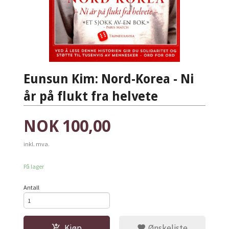
Eunsun Kim: Nord-Korea - Ni
år på flukt fra helvete
Pris
NOK
100,00
inkl. mva.
På lager
Antall
Kjøp
Ønskeliste