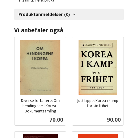
Tilstand: Pent brukt
Produktanmeldelser (0)
Vi anbefaler også
Diverse forfattere: Om
Just Lippe: Korea i kamp
hendingene i Korea -
for sin frihet
inkl.
Dokumentsamling
inkl.
mva.
Pris
Pris
70,00
90,00
mva.