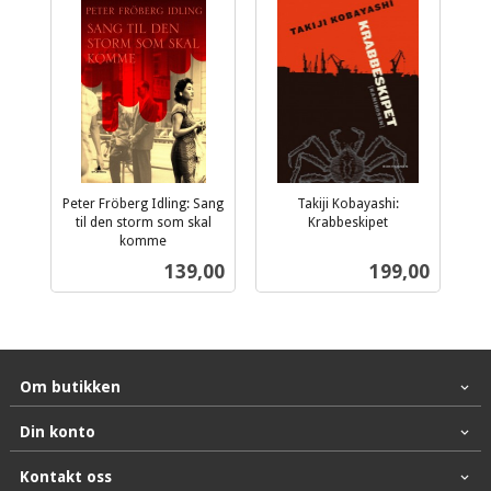
Peter Fröberg Idling: Sang
Takiji Kobayashi:
til den storm som skal
Krabbeskipet
inkl.
komme
inkl.
mva.
Pris
Pris
139,00
199,00
mva.
Om butikken
Din konto
Kontakt oss