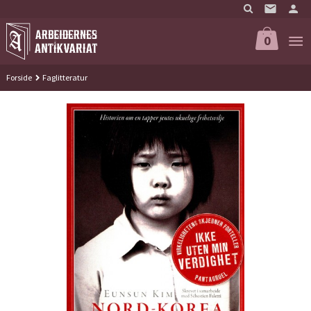
Gå
til
innholdet
0
Forside
Faglitteratur