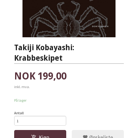
Takiji Kobayashi:
Krabbeskipet
Pris
NOK
199,00
inkl. mva.
På lager
Antall
Kjøp
Ønskeliste