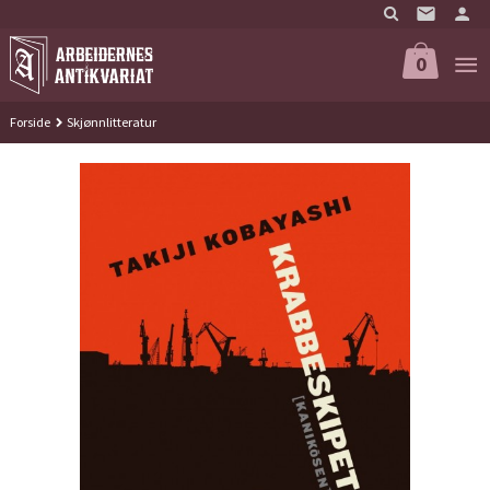
Gå
til
innholdet
0
Forside
Skjønnlitteratur