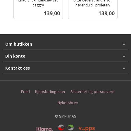
Chao Shu-li: Landsby ved
Ditte Cederstrand: Hvor
daggry
hører du til, proletar?
inkl.
inkl.
Pris
Pris
139,00
139,00
mva.
mva.
Om butikken
Din konto
Kontakt oss
Frakt
Kjøpsbetingelser
Sikkerhet og personvern
Nyhetsbrev
© Sinklar AS