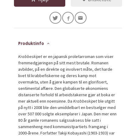
Produktinfo
Krabbeskipet
er en japansk proletarroman som viser
fremmedgjøringen på sitt mest brutale. Romanen
avbilder, på en direkte og involvert måte, det harde
livet til krabbefiskerne og deres kamp mot
overmakta, uten å gjøre kampen til en glorifisert,
sentimental affære. Den globaliserte økonomiens
distanserte forhold til arbeidstakerne gjør at boka er
mer aktuell enn noensinne. Da
Krabbeskipet
ble utgitt
på nytt i 2008 ble den umiddelbart en bestselger med
over 507 000 solgte eksemplarer i Japan. Den mer enn
80 år gamle romanens salgssuksess ble satt i
sammenheng med kommunistpartiets framgang i
2000-årene. Forfatter Takiji Kobayashi (1903-1933) var