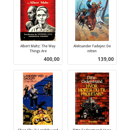
Albert Maltz: The Way
Aleksander Fadejev: De
Things Are
nitten
inkl.
inkl.
Pris
Pris
400,00
139,00
mva.
mva.