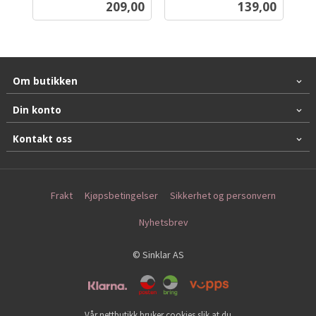
Pris
Pris
209,00
139,00
mva.
Om butikken
Din konto
Kontakt oss
Frakt
Kjøpsbetingelser
Sikkerhet og personvern
Nyhetsbrev
© Sinklar AS
Vår nettbutikk bruker cookies slik at du