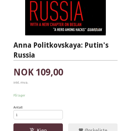
Anna Politkovskaya: Putin's
Russia
Pris
NOK
109,00
inkl. mva.
På lager
Antall
Kjøp
Ønskeliste