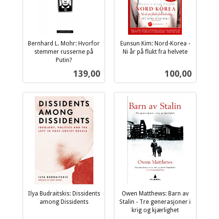
Bernhard L. Mohr: Hvorfor
Eunsun Kim: Nord-Korea -
stemmer russerne på
Ni år på flukt fra helvete
inkl.
Putin?
inkl.
mva.
Pris
Pris
139,00
100,00
mva.
Ilya Budraitskis: Dissidents
Owen Matthews: Barn av
among Dissidents
Stalin - Tre generasjoner i
inkl.
krig og kjærlighet
inkl.
mva.