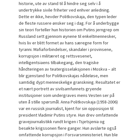
historie, ute av stand til å hindre seg selv i å
undertrykke sivile friheter ved enhver anledning.
Dette er ikke, hevder Politkovskaja, den typen leder
de fleste russere ønsker seg i dag. For å underbygge
sin teori forteller hun historien om Putins jerngrep om
Russland sett gjennom øynene til enkeltmennesker,
hvis liv er blitt formet av hans særegne form for
tyranni. Mafiaforbindelser, skandaler i provinsene,
korrupsjon i militæret og rettsvesenet,
intelligentsiaens tilbakegang, den tragiske
håndteringen av teatergisselaksjonen i Moskva – alt
blir gjenstand for Politkovskajas nådeløse, men
samtidig dypt menneskelige granskning. Resultatet er
et nært portrett av sivilsamfunnets gryende
institusjoner som undergraves mens Vesten ser på
uten å stille spørsmål. Anna Politkovskaja (1958-2006)
var en russisk journalist, kjent for sin opposisjon til
president Vladimir Putins styre. Hun drev omfattende
gravejournalistikk rundt krigen i Tsjetsjenia og
besøkte krigssonen flere ganger. Hun avslørte også
omfattende korrupsjon i Forsvarsministeriet. Hun ble