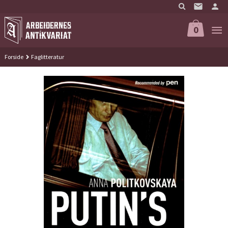
Gå
til
innholdet
0
Forside
Faglitteratur