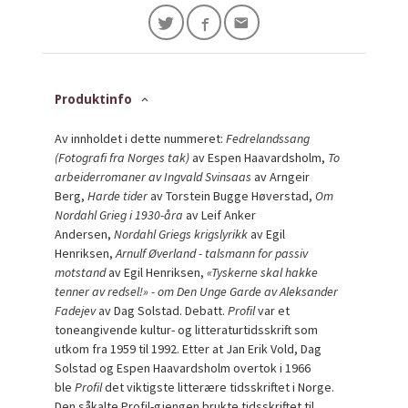
Produktinfo
Av innholdet i dette nummeret:
Fedrelandssang
(Fotografi fra Norges tak)
av Espen Haavardsholm,
To
arbeiderromaner av Ingvald Svinsaas
av Arngeir
Berg,
Harde tider
av Torstein Bugge Høverstad,
Om
Nordahl Grieg i 1930-åra
av Leif Anker
Andersen,
Nordahl Griegs krigslyrikk
av Egil
Henriksen,
Arnulf Øverland - talsmann for passiv
motstand
av Egil Henriksen,
«Tyskerne skal hakke
tenner av redsel!» - om Den Unge Garde av Aleksander
Fadejev
av Dag Solstad. Debatt.
Profil
var et
toneangivende kultur- og litteraturtidsskrift som
utkom fra 1959 til 1992. Etter at Jan Erik Vold, Dag
Solstad og Espen Haavardsholm overtok i 1966
ble
Profil
det viktigste litterære tidsskriftet i Norge.
Den såkalte Profil-gjengen brukte tidsskriftet til