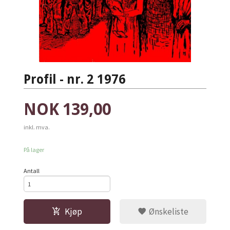
Profil - nr. 2 1976
Pris
NOK
139,00
inkl. mva.
På lager
Antall
Kjøp
Ønskeliste