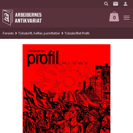
Gå
til
innholdet
0
Forside
Tidsskrift, hefter, pamfletter
Tidsskriftet Profil