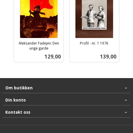
Aleksander Fadejev: Den
Profil - nr. 1 1976
inkl.
unge garde
inkl.
mva.
Pris
Pris
129,00
139,00
mva.
Om butikken
Din konto
Kontakt oss