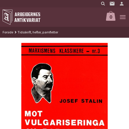
Gå
til
innholdet
0
Forside
Tidsskrift, hefter, pamfletter