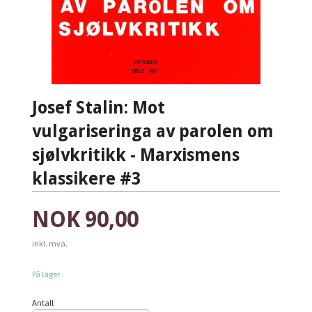
Josef Stalin: Mot
vulgariseringa av parolen om
sjølvkritikk - Marxismens
klassikere #3
Pris
NOK
90,00
inkl. mva.
På lager
Antall