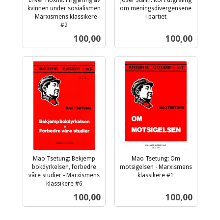
kvinnen under sosialismen
om meningsdivergensene
- Marxismens klassikere
i partiet
inkl.
#2
inkl.
mva.
Pris
Pris
100,00
100,00
mva.
Mao Tsetung: Bekjemp
Mao Tsetung: Om
bokdyrkelsen, forbedre
motsigelsen - Marxismens
våre studier - Marxismens
klassikere #1
inkl.
klassikere #6
inkl.
mva.
Pris
Pris
100,00
100,00
mva.