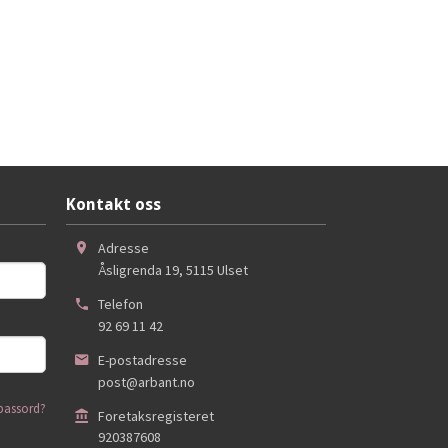
Kontakt oss
Adresse
Åsligrenda 19
,
5115
Ulset
Telefon
92 69 11 42
E-postadresse
post@arbant.no
passord?
Foretaksregisteret
920387608