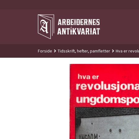
Gå
til
innholdet
Forside
Tidsskrift, hefter, pamfletter
Hva er revo