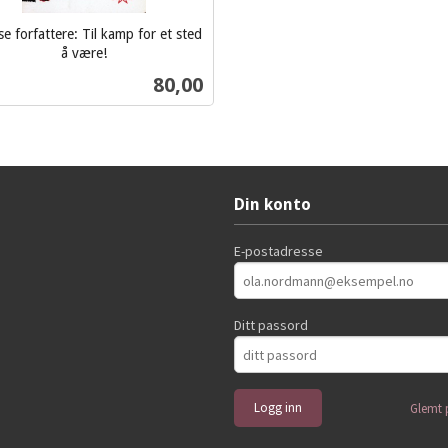
se forfattere: Til kamp for et sted
å være!
Pris
80,00
Kjøp
Din konto
E-postadresse
Ditt passord
Glemt 