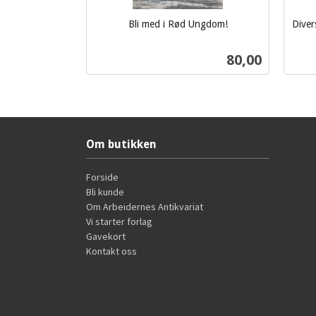
Bli med i Rød Ungdom!
Diver
inkl.
inkl.
mva.
Pris
80,00
mva.
Kjøp
Om butikken
Forside
Bli kunde
Om Arbeidernes Antikvariat
Vi starter forlag
Gavekort
Kontakt oss