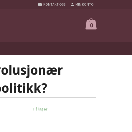
KONTAKT OSS
MIN KONTO
0
volusjonær
litikk?
På lager