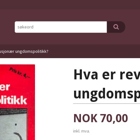
lusjonær ungdomspolitikk?
Hva er re
ungdomspo
Pris
NOK
70,00
inkl. mva.