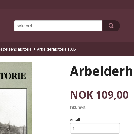
egelsens historie
Arbeiderhistorie 1995
Arbeiderh
Pris
NOK
109,00
inkl. mva.
Antall