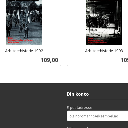
Arbeiderhistorie 1992
Arbeiderhistorie 1993
inkl.
Pris
Pri
109,00
10
mva.
Kjøp
Kjøp
Din konto
E-postadresse