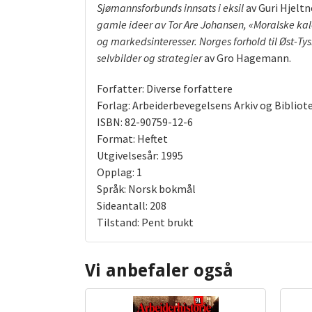
Sjømannsforbunds innsats i eksil
av Guri Hjeltn
gamle ideer av Tor Are Johansen, «Moralske kal
og markedsinteresser. Norges forhold til Øst-T
selvbilder og strategier
av Gro Hagemann.
Forfatter: Diverse forfattere
Forlag: Arbeiderbevegelsens Arkiv og Bibliot
ISBN: 82-90759-12-6
Format: Heftet
Utgivelsesår: 1995
Opplag: 1
Språk: Norsk bokmål
Sideantall: 208
Tilstand: Pent brukt
Vi anbefaler også