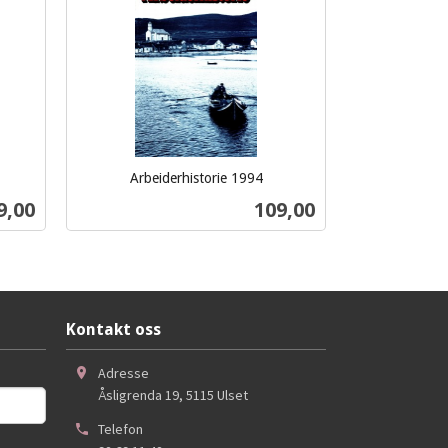
Arbeiderhistorie 1994
inkl.
s
Pris
9,00
109,00
mva.
Kjøp
Kontakt oss
Adresse
Åsligrenda 19
,
5115
Ulset
Telefon