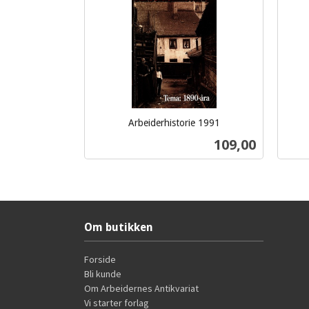
Arbeiderhistorie 1991
inkl.
inkl.
Pris
109,00
mva.
mva.
Kjøp
Om butikken
Forside
Bli kunde
Om Arbeidernes Antikvariat
Vi starter forlag