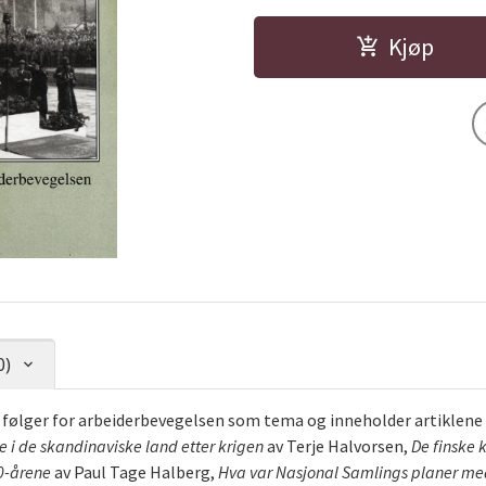
Kjøp
0)
 følger for arbeiderbevegelsen som tema og inneholder artiklene
 de skandinaviske land etter krigen
av Terje Halvorsen,
De finske 
30-årene
av Paul Tage Halberg,
Hva var Nasjonal Samlings planer m