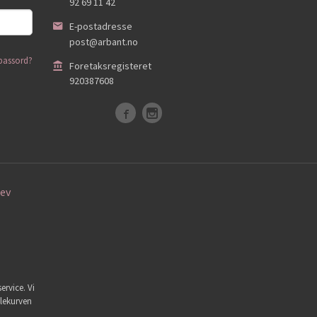
92 69 11 42
E-postadresse
post@arbant.no
passord?
Foretaksregisteret
920387608
ev
ervice. Vi
dlekurven