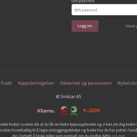
Ditt passord
Glemt 
Frakt
Kjøpsbetingelser
Sikkerhet og personvern
Nyhetsbr
© Sinklar AS
utikk bruker cookies slik at du får en bedre kjøpsopplevelse og vi kan yte deg bedre s
ookies hovedsaklig til å lagre innloggingsdetaljer og huske hva du har puttet i han
din. Fortsett å bruke siden som normalt om du godtar dette.
Les mer