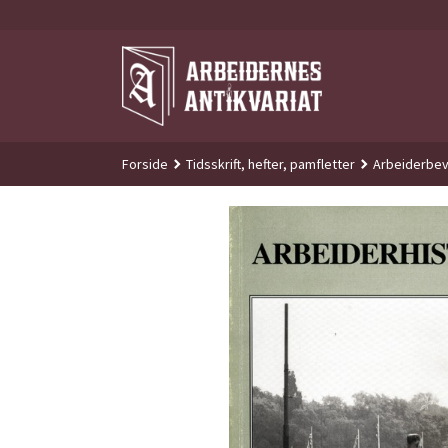
Gå
til
innholdet
Forside
Tidsskrift, hefter, pamfletter
Arbeiderbev