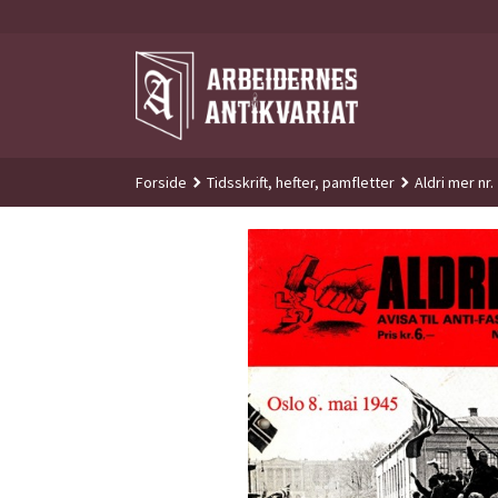
Gå
til
innholdet
Forside
Tidsskrift, hefter, pamfletter
Aldri mer nr.