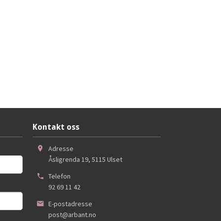
Kontakt oss
Adresse
Åsligrenda 19
,
5115
Ulset
Telefon
92 69 11 42
E-postadresse
post@arbant.no