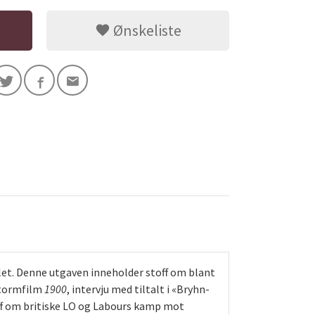
Ønskeliste
llet. Denne utgaven inneholder stoff om blant
 stormfilm
1900
, intervju med tiltalt i «Bryhn-
toff om britiske LO og Labours kamp mot