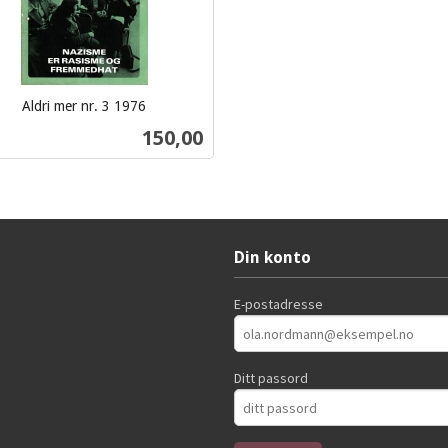
Aldri mer nr. 3 1976
Pris
150,00
Kjøp
Din konto
E-postadresse
Ditt passord