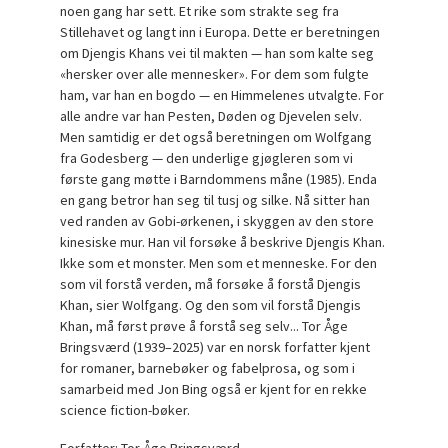
noen gang har sett. Et rike som strakte seg fra
Stillehavet og langt inn i Europa. Dette er beretningen
om Djengis Khans vei til makten — han som kalte seg
«hersker over alle mennesker». For dem som fulgte
ham, var han en bogdo — en Himmelenes utvalgte. For
alle andre var han Pesten, Døden og Djevelen selv.
Men samtidig er det også beretningen om Wolfgang
fra Godesberg — den underlige gjøgleren som vi
første gang møtte i Barndommens måne (1985). Enda
en gang betror han seg til tusj og silke. Nå sitter han
ved randen av Gobi-ørkenen, i skyggen av den store
kinesiske mur. Han vil forsøke å beskrive Djengis Khan.
Ikke som et monster. Men som et menneske. For den
som vil forstå verden, må forsøke å forstå Djengis
Khan, sier Wolfgang. Og den som vil forstå Djengis
Khan, må først prøve å forstå seg selv... Tor Åge
Bringsværd (1939–2025) var en norsk forfatter kjent
for romaner, barnebøker og fabelprosa, og som i
samarbeid med Jon Bing også er kjent for en rekke
science fiction-bøker.