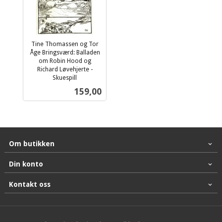
Tine Thomassen og Tor
Åge Bringsværd: Balladen
om Robin Hood og
Richard Løvehjerte -
Skuespill
inkl.
Pris
159,00
mva.
Om butikken
Din konto
Kontakt oss