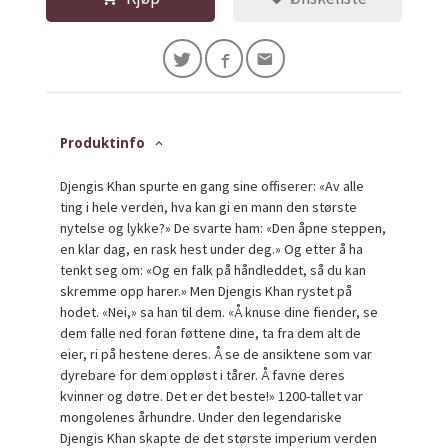
Produktinfo
Djengis Khan spurte en gang sine offiserer: «Av alle
ting i hele verden, hva kan gi en mann den største
nytelse og lykke?» De svarte ham: «Den åpne steppen,
en klar dag, en rask hest under deg.» Og etter å ha
tenkt seg om: «Og en falk på håndleddet, så du kan
skremme opp harer.» Men Djengis Khan rystet på
hodet. «Nei,» sa han til dem. «Å knuse dine fiender, se
dem falle ned foran føttene dine, ta fra dem alt de
eier, ri på hestene deres. Å se de ansiktene som var
dyrebare for dem oppløst i tårer. Å favne deres
kvinner og døtre. Det er det beste!» 1200-tallet var
mongolenes århundre. Under den legendariske
Djengis Khan skapte de det største imperium verden