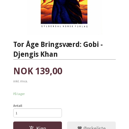
Tor Åge Bringsværd: Gobi -
Djengis Khan
Pris
NOK
139,00
inkl. mva.
På lager
Antall
Kjøp
Ønskeliste