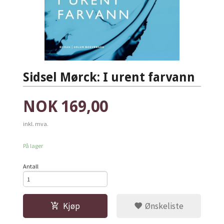
Sidsel Mørck: I urent farvann
Pris
NOK
169,00
inkl. mva.
På lager
Antall
Kjøp
Ønskeliste