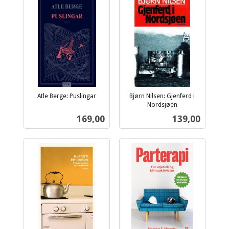
Atle Berge: Puslingar
Bjørn Nilsen: Gjenferd i
inkl.
Nordsjøen
inkl.
mva.
Pris
Pris
169,00
139,00
mva.