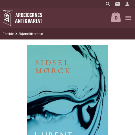
Gå
til
innholdet
0
Forside
Skjønnlitteratur