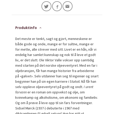
Produktinfo
Det meste er tenkt, sagt og gjort, menneskene er
både gode og onde, mange er for sultne, mange er
for mette, alle strever med sitt. Livet er en hån, når vi
endelig har samlet kunnskap og nok til å leve et godt
liv, er det slutt. Ole Viktor Valle vokser opp samtidig
med starten på det norske oljeeventyret. Med en far i
oljebransjen, får han mange historier fra arbeiderne
på «gølvet». Selv utdanner han seg til ingeniør og snart
begynner han på sin egen karriere i Statoil. Nå får han
selv oppleve oljeeventyret på godt og ondt.
I urent
farvann
er en roman om oppvekst og olje, om
kvinnekamp og alkoholisme, om økonomi og familieliv.
Og om å prøve å leve opp til sin fars forventninger.
Sidsel Mørck (1937-) debuterte i 1967 med
diktsamlingen
Et ødselt sekund
. Hun har gitt ut