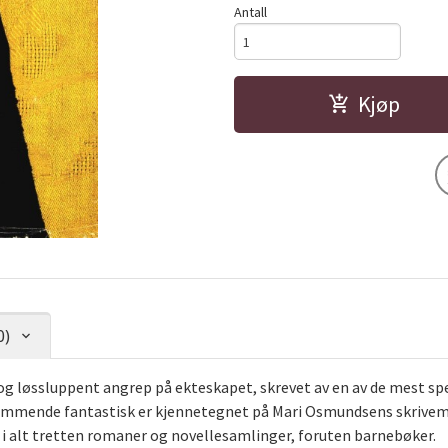
Antall
Kjøp
0)
g løssluppent angrep på ekteskapet, skrevet av en av de mest spe
remmende fantastisk er kjennetegnet på Mari Osmundsens skrivem
t i alt tretten romaner og novellesamlinger, foruten barnebøker.