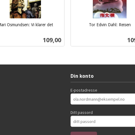
ari Osmundsen: Vi klarer det
Tor Edvin Dahl: Reisen
inkl.
mva.
Pris
Pri
109,00
10
Kjøp
Kjøp
Din konto
E-postadresse
Ditt passord