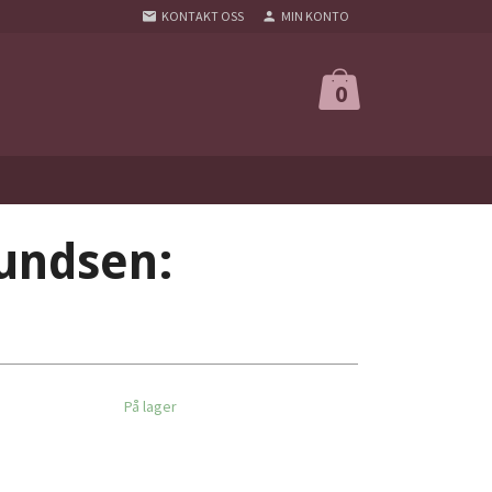
KONTAKT OSS
MIN KONTO
0
undsen:
På lager