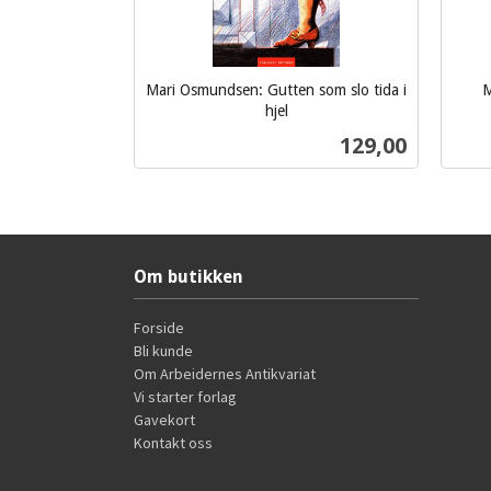
Mari Osmundsen: Gutten som slo tida i
M
inkl.
hjel
inkl.
mva.
Pris
129,00
mva.
Kjøp
Om butikken
Forside
Bli kunde
Om Arbeidernes Antikvariat
Vi starter forlag
Gavekort
Kontakt oss