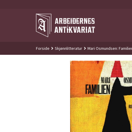
Gå
til
innholdet
Forside
Skjønnlitteratur
Mari Osmundsen: Familie