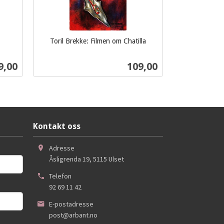
Toril Brekke: Filmen om Chatilla
inkl.
mva.
s
Pris
9,00
109,00
Kjøp
Kontakt oss
Adresse
Åsligrenda 19
,
5115
Ulset
Telefon
92 69 11 42
E-postadresse
post@arbant.no