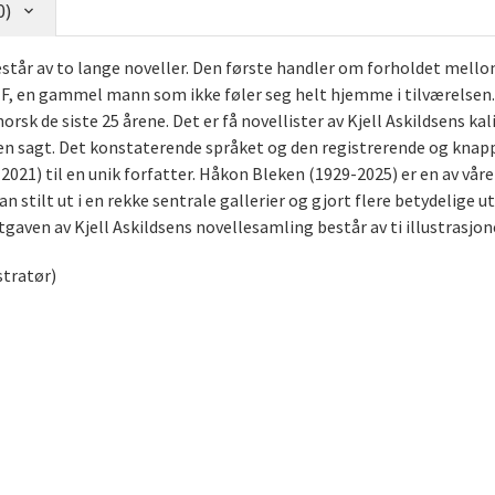
0)
står av to lange noveller. Den første handler om forholdet mell
 F, en gammel mann som ikke føler seg helt hjemme i tilværelsen. 
k de siste 25 årene. Det er få novellister av Kjell Askildsens kali
sen sagt. Det konstaterende språket og den registrerende og kna
9-2021) til en unik forfatter. Håkon Bleken (1929-2025) er en av v
n stilt ut i en rekke sentrale gallerier og gjort flere betydelige 
tgaven av Kjell Askildsens novellesamling består av ti illustrasjoner
stratør)