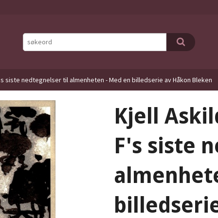
's siste nedtegnelser til almenheten - Med en billedserie av Håkon Bleken
Kjell Ask
F's siste 
almenhete
billedser