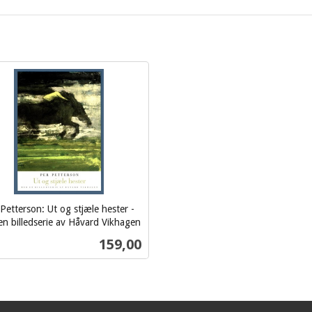
Petterson: Ut og stjæle hester -
n billedserie av Håvard Vikhagen
Pris
159,00
Kjøp