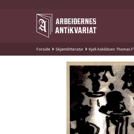
Gå
til
innholdet
Forside
Skjønnlitteratur
Kjell Askildsen: Thomas F