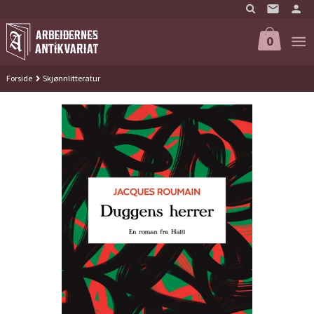
Gå
til
innholdet
0
Forside
Skjønnlitteratur