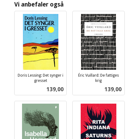
Vi anbefaler også
Doris Lessing: Det synger i
Éric Vuillard: De fattiges
gresset
krig
inkl.
inkl.
Pris
Pris
139,00
139,00
mva.
mva.