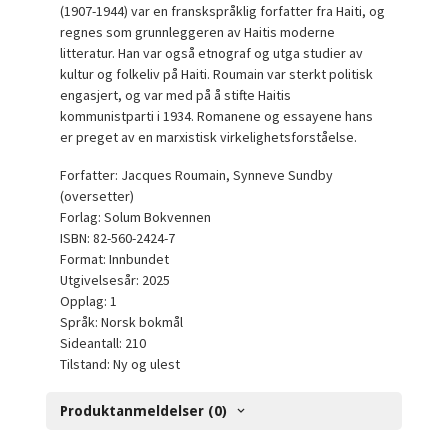
(1907-1944) var en franskspråklig forfatter fra Haiti, og
regnes som grunnleggeren av Haitis moderne
litteratur. Han var også etnograf og utga studier av
kultur og folkeliv på Haiti. Roumain var sterkt politisk
engasjert, og var med på å stifte Haitis
kommunistparti i 1934. Romanene og essayene hans
er preget av en marxistisk virkelighetsforståelse.
Forfatter: Jacques Roumain, Synneve Sundby
(oversetter)
Forlag: Solum Bokvennen
ISBN: 82-560-2424-7
Format: Innbundet
Utgivelsesår: 2025
Opplag: 1
Språk: Norsk bokmål
Sideantall: 210
Tilstand: Ny og ulest
Produktanmeldelser (0)