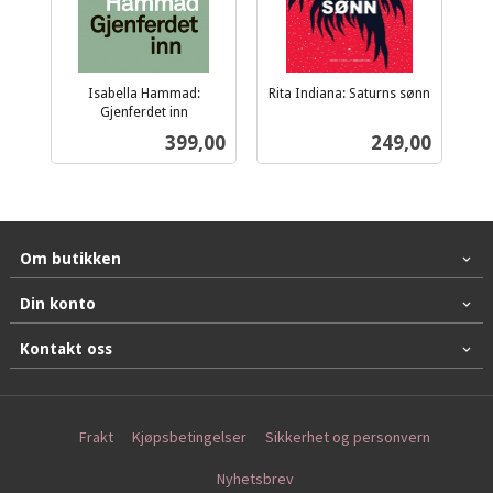
Isabella Hammad:
Rita Indiana: Saturns sønn
inkl.
Gjenferdet inn
inkl.
mva.
Pris
Pris
399,00
249,00
mva.
Om butikken
Din konto
Kontakt oss
Frakt
Kjøpsbetingelser
Sikkerhet og personvern
Nyhetsbrev