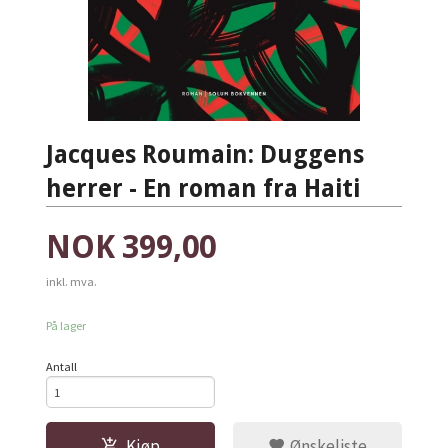
Jacques Roumain: Duggens
herrer - En roman fra Haiti
Pris
NOK
399,00
inkl. mva.
På lager
Antall
Kjøp
Ønskeliste