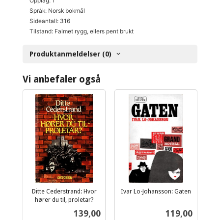
Opplag: 1
Språk: Norsk bokmål
Sideantall: 316
Tilstand: Falmet rygg, ellers pent brukt
Produktanmeldelser (0)
Vi anbefaler også
Ditte Cederstrand: Hvor
Ivar Lo-Johansson: Gaten
inkl.
hører du til, proletar?
inkl.
mva.
Pris
Pris
139,00
119,00
mva.