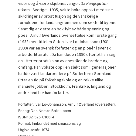
viser seg å være skjebnesvanger. Da
Kungsgatan
utkom i Sverige i 1935, vakte boka oppsikt med sine
skildringer av prostitusjon og de vanskelige
forholdene for landsungdommen som søkte til byene.
Samtidig er dette en bok fylt av både spenning og
poesi. Arnulf Øverlands oversettelse kom første gang
i 1938 med tittelen Gaten. Ivar Lo-Johansson (1901-
1990) var en svensk forfatter og en pionér i svensk
arbeiderlitteratur. Da han døde i 1990 etterlot han seg
en litterær produksjon av enestående bredde og
omfang. Han vokste opp i en slekt som i generasjoner
hadde vært landarbeidere på Södertörn i Sörmland.
Etter en tid på folkehøgskole og en rekke ulike
manuelle jobber i Stockholm, Frankrike, England og
andre land ble han forfatter.
Forfatter: Ivar Lo-Johansson, Arnulf Øverland (oversetter),
Forlag: Den Norske Bokklubben
ISBN: 82-525-0166-4
Format: Innbundet med smussomslag
Utgivelsesår: 1974