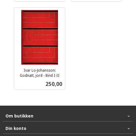
Ivar Lo-Johansson:
Godnatt, jord - Bind I-II
inkl.
Pris
250,00
mva.
Om butikken
Din konto