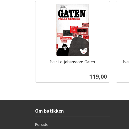
Ivar Lo-Johansson: Gaten
Iva
inkl.
inkl.
mva.
Pris
119,00
mva.
Kjøp
Om butikken
Forside