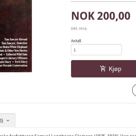
Pris
NOK
200,00
inkl. mva.
Antall
Kjøp
0)