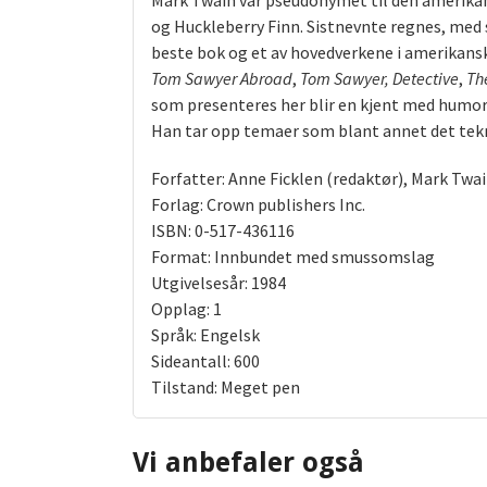
Mark Twain var pseudonymet til den amerika
og Huckleberry Finn. Sistnevnte regnes, med 
beste bok og et av hovedverkene i amerikansk
Tom Sawyer Abroad
,
Tom Sawyer, Detective
,
Th
som presenteres her blir en kjent med humori
Han tar opp temaer som blant annet det tekn
Forfatter: Anne Ficklen (redaktør), Mark Twa
Forlag: Crown publishers Inc.
ISBN: 0-517-436116
Format: Innbundet med smussomslag
Utgivelsesår: 1984
Opplag: 1
Språk: Engelsk
Sideantall: 600
Tilstand: Meget pen
Vi anbefaler også