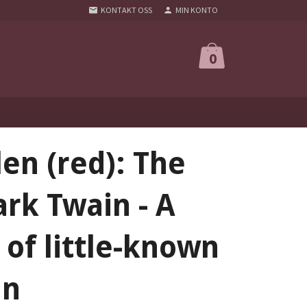
KONTAKT OSS
MIN KONTO
0
en (red): The
rk Twain - A
 of little-known
in