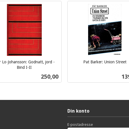
r Lo-Johansson: Godnatt, jord -
Pat Barker: Union Street
inkl.
Bind I-II
mva.
Pris
Pri
250,00
13
Kjøp
Kjøp
Din konto
E-postadresse