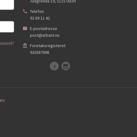
Åsligrenda 19
,
5115
Ulset
Telefon
92 69 11 42
E-postadresse
post@arbant.no
passord?
Foretaksregisteret
920387608
ev