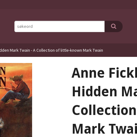
idden Mark Twain - A Collection of little-known Mark Twain
Anne Fickl
Hidden Ma
Collection
Mark Twa