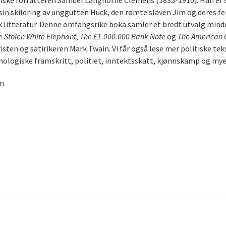
nske forfatteren Samuel Langhorne Clemens (1835-1910). Han er
sin skildring av unggutten Huck, den rømte slaven Jim og deres fe
 litteratur. Denne omfangsrike boka samler et bredt utvalg mindr
e Stolen White Elephant
,
The £1.000.000 Bank Note
og
The American 
sten og satirikeren Mark Twain. Vi får også lese mer politiske tek
ologiske framskritt, politiet, inntektsskatt, kjønnskamp og mye
in