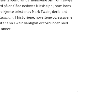
 særlig kjent for barnebøkene om Tom Sawyer
rd på en flåte nedover Mississippi, som hans
e kjente tekster av Mark Twain, deriblant
Claimant
. I historiene, novellene og essayene
ster enn Twain vanligvis er forbundet med.
 annet.