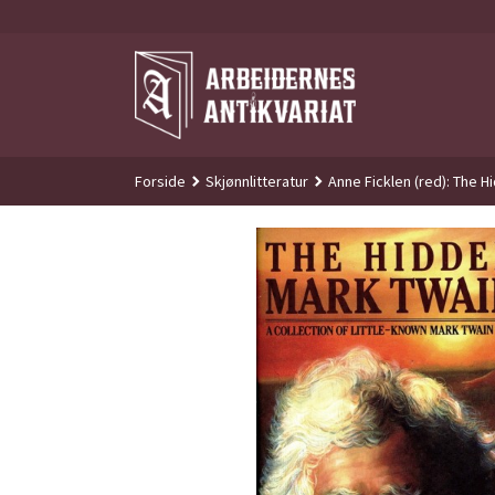
Gå
til
innholdet
Forside
Skjønnlitteratur
Anne Ficklen (red): The H