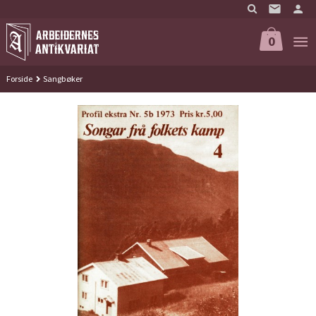
Gå
til
innholdet
0
Forside
Sangbøker