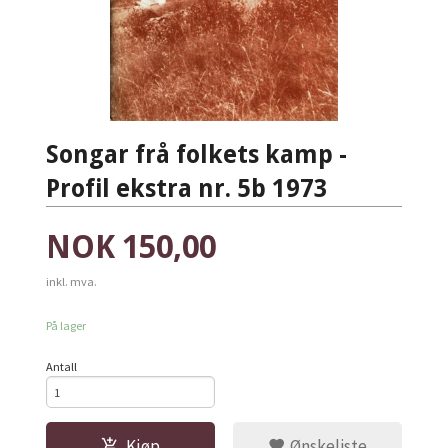
Songar frå folkets kamp -
Profil ekstra nr. 5b 1973
Pris
NOK
150,00
inkl. mva.
På lager
Antall
Kjøp
Ønskeliste