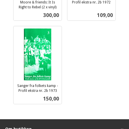
Moore & friends: It Is
Profil ekstra nr. 2b 1972
inkl.
Right to Rebel (2 x vinyl)
inkl.
mva.
Pris
Pris
300,00
109,00
mva.
Sanger fra folkets kamp -
Profil ekstra nr. 2b 1973
inkl.
Pris
150,00
mva.
Om butikken