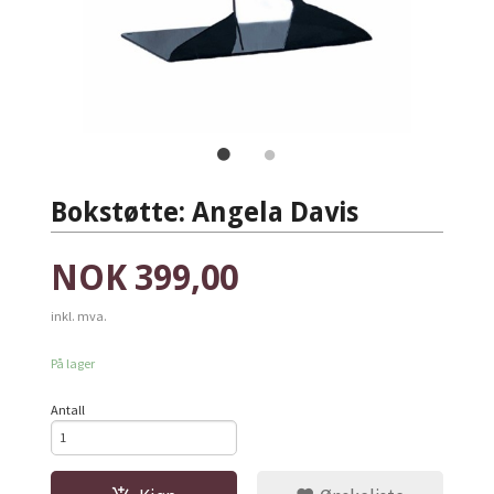
Bokstøtte: Angela Davis
Pris
NOK
399,00
inkl. mva.
På lager
Antall