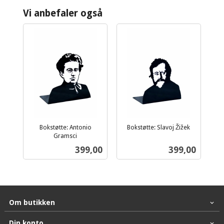
Vi anbefaler også
Bokstøtte: Antonio
Bokstøtte: Slavoj Žižek
inkl.
Gramsci
inkl.
mva.
Pris
Pris
399,00
399,00
mva.
Om butikken
Din konto