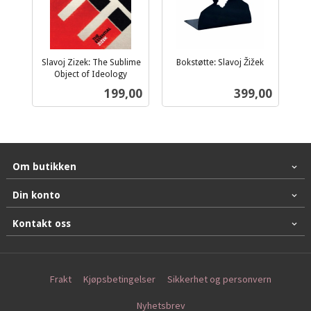
Slavoj Zizek: The Sublime
Bokstøtte: Slavoj Žižek
inkl.
Object of Ideology
inkl.
mva.
Pris
Pris
199,00
399,00
mva.
Om butikken
Din konto
Kontakt oss
Frakt
Kjøpsbetingelser
Sikkerhet og personvern
Nyhetsbrev