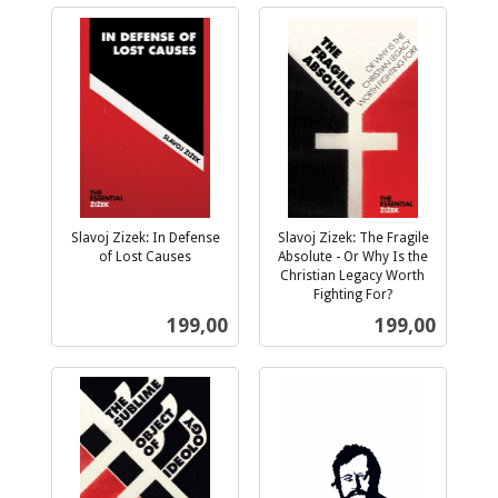
Slavoj Zizek: In Defense
Slavoj Zizek: The Fragile
of Lost Causes
Absolute - Or Why Is the
inkl.
Christian Legacy Worth
mva.
Fighting For?
inkl.
Pris
Pris
199,00
199,00
mva.