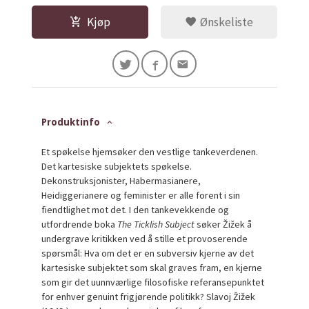
Kjøp
Ønskeliste
Produktinfo
Et spøkelse hjemsøker den vestlige tankeverdenen.
Det kartesiske subjektets spøkelse.
Dekonstruksjonister, Habermasianere,
Heidiggerianere og feminister er alle forent i sin
fiendtlighet mot det. I den tankevekkende og
utfordrende boka
The Ticklish Subject
søker Žižek å
undergrave kritikken ved å stille et provoserende
spørsmål: Hva om det er en subversiv kjerne av det
kartesiske subjektet som skal graves fram, en kjerne
som gir det uunnværlige filosofiske referansepunktet
for enhver genuint frigjørende politikk? Slavoj Žižek