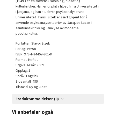
(1949-) er en slovensk sosiolog, filosof og
kulturkritiker. Han er dr.phil. i filosofi fra Universitetet i
Ljubljana, og han studerte psykoanalyse ved
Universitetet i Paris. Zizek er særlig kjent for å
anvende psykoanalyseteorier av Jacques Lacan i
samfunnskritikk og i analyse av moderne
populærkultur.
Forfatter: Slavoj Zizek
Forlag: Verso
ISBN: 978-1-84467-301-8
Format: Heftet
Utgivelsesår: 2009
Opplag: 1
Språk: Engelsk
Sideantall: 499
Tilstand: Ny og ulest
Produktanmeldelser (0)
Vi anbefaler også