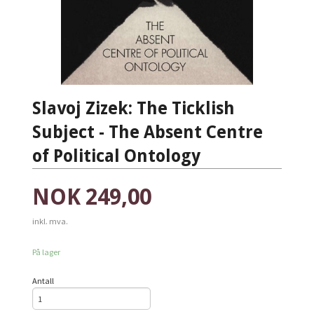
Slavoj Zizek: The Ticklish
Subject - The Absent Centre
of Political Ontology
Pris
NOK
249,00
inkl. mva.
På lager
Antall