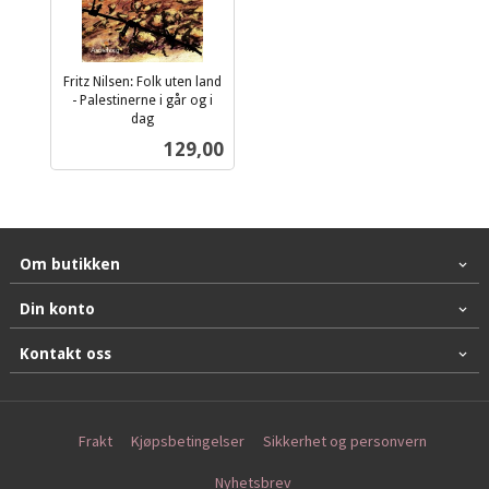
Fritz Nilsen: Folk uten land
- Palestinerne i går og i
dag
inkl.
Pris
129,00
mva.
Om butikken
Din konto
Kontakt oss
Frakt
Kjøpsbetingelser
Sikkerhet og personvern
Nyhetsbrev