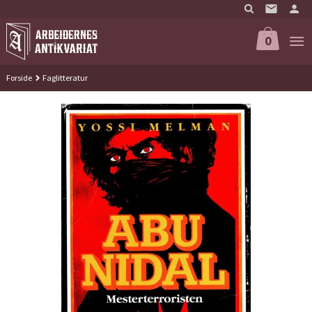
Gå
til
innholdet
0
Forside
Faglitteratur