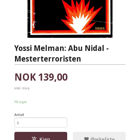
Yossi Melman: Abu Nidal -
Mesterterroristen
Pris
NOK
139,00
inkl. mva.
På lager
Antall
Kjøp
Ønskeliste