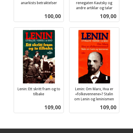
anarkists betraktelser
renegaten Kautsky og
inkl.
andre artiklar og talar
inkl.
mva.
Pris
Pris
100,00
109,00
mva.
Lenin: Ett skritt fram og to
Lenin: Om Marx, Hva er
tilbake
«folkevennene»? Stalin
inkl.
om Lenin og leninismen
inkl.
mva.
Pris
Pris
109,00
109,00
mva.