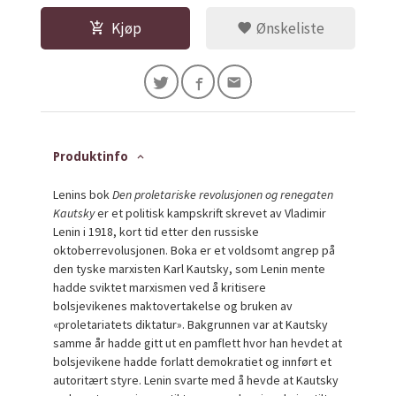
Kjøp
Ønskeliste
Produktinfo
Lenins bok
Den proletariske revolusjonen og renegaten
Kautsky
er et politisk kampskrift skrevet av Vladimir
Lenin i 1918, kort tid etter den russiske
oktoberrevolusjonen. Boka er et voldsomt angrep på
den tyske marxisten Karl Kautsky, som Lenin mente
hadde sviktet marxismen ved å kritisere
bolsjevikenes maktovertakelse og bruken av
«proletariatets diktatur». Bakgrunnen var at Kautsky
samme år hadde gitt ut en pamflett hvor han hevdet at
bolsjevikene hadde forlatt demokratiet og innført et
autoritært styre. Lenin svarte med å hevde at Kautsky