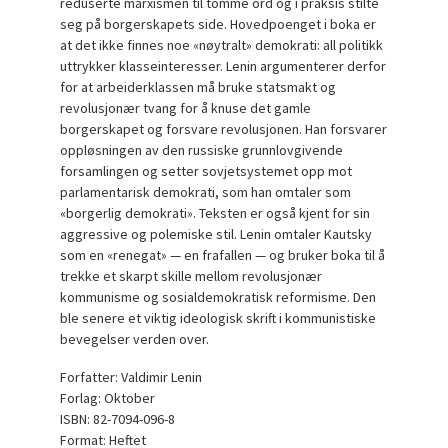
reduserte marxismen til tomme ord og i praksis stilte
seg på borgerskapets side. Hovedpoenget i boka er
at det ikke finnes noe «nøytralt» demokrati: all politikk
uttrykker klasseinteresser. Lenin argumenterer derfor
for at arbeiderklassen må bruke statsmakt og
revolusjonær tvang for å knuse det gamle
borgerskapet og forsvare revolusjonen. Han forsvarer
oppløsningen av den russiske grunnlovgivende
forsamlingen og setter sovjetsystemet opp mot
parlamentarisk demokrati, som han omtaler som
«borgerlig demokrati». Teksten er også kjent for sin
aggressive og polemiske stil. Lenin omtaler Kautsky
som en «renegat» — en frafallen — og bruker boka til å
trekke et skarpt skille mellom revolusjonær
kommunisme og sosialdemokratisk reformisme. Den
ble senere et viktig ideologisk skrift i kommunistiske
bevegelser verden over.
Forfatter: Valdimir Lenin
Forlag: Oktober
ISBN: 82-7094-096-8
Format: Heftet