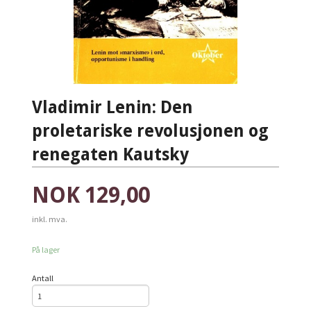
Vladimir Lenin: Den
proletariske revolusjonen og
renegaten Kautsky
Pris
NOK
129,00
inkl. mva.
På lager
Antall