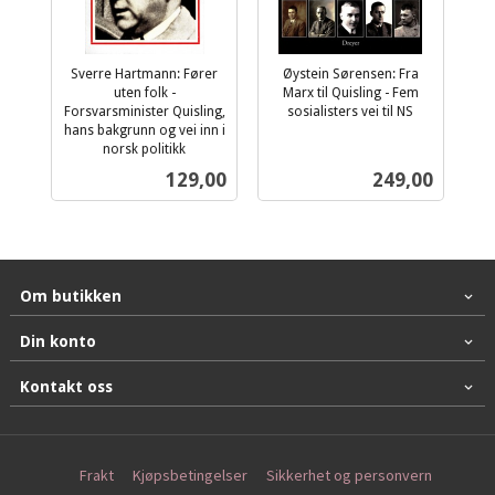
Sverre Hartmann: Fører
Øystein Sørensen: Fra
uten folk -
Marx til Quisling - Fem
Forsvarsminister Quisling,
sosialisters vei til NS
inkl.
hans bakgrunn og vei inn i
norsk politikk
mva.
inkl.
Pris
Pris
129,00
249,00
mva.
Om butikken
Din konto
Kontakt oss
Frakt
Kjøpsbetingelser
Sikkerhet og personvern