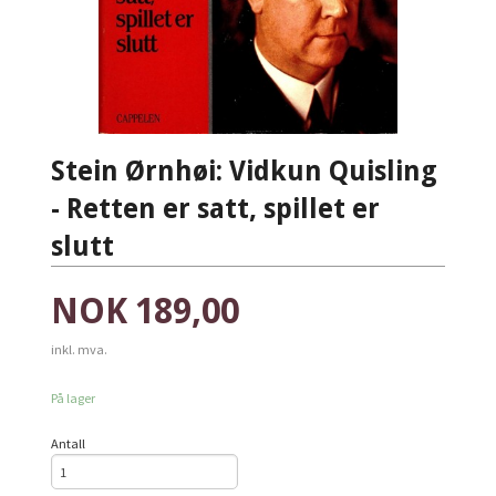
Stein Ørnhøi: Vidkun Quisling
- Retten er satt, spillet er
slutt
Pris
NOK
189,00
inkl. mva.
På lager
Antall