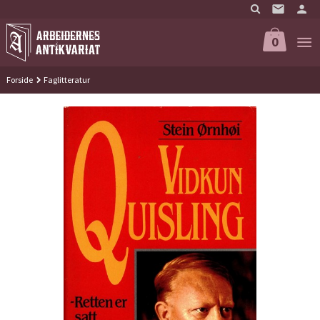
Gå
til
innholdet
0
Forside
Faglitteratur