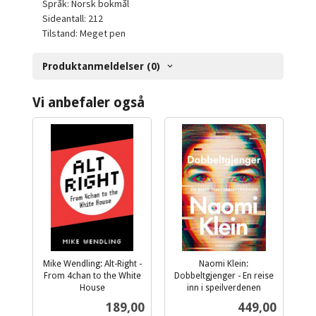
Språk: Norsk bokmål
Sideantall: 212
Tilstand: Meget pen
Produktanmeldelser (0)
Vi anbefaler også
Mike Wendling: Alt-Right -
Naomi Klein:
From 4chan to the White
Dobbeltgjenger - En reise
House
inn i speilverdenen
inkl.
inkl.
Pris
Pris
189,00
449,00
mva.
mva.