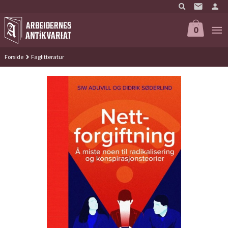
Gå
til
innholdet
0
Forside
Faglitteratur