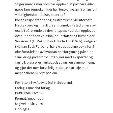
følger mennesker som har opplevd at partnere eller
nære familiemedlemmer har forsvunnet inn i en annen
virkelighetsforståelse, basert på
konspirasjonsteorier og ekstremisme via internett.
Med økt uro og mistillit i samfunnet, vil stadig flere av
oss bli pårørende av denne typen. Hvordan oppleves
det? Er det noen vei tilbake? Forfatter og kursholder
Siw Aduvill (1975-) og Didrik Søderlind (1971-), rådgiver
i Human-Etisk Forbund, har skrevet denne boka for å
øke forståelsen av hvordan nettforgiftning påvirker
familier og parforhold. Intervjuer med eksperter og
fagfolk plasserer tankegodset inn i en sammenheng,
og gjør det mer forståelig at dette kan skje med
menneskene vi bryr oss om.
Forfatter: Siw Asuvill, Didrik Søderlind
Forlag: Humanist forlag
ISBN: 82-8282-288-0
Format: Innbundet
Utgivelsesår: 2025
Opplag: 1