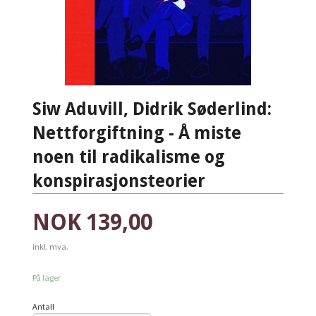
Siw Aduvill, Didrik Søderlind:
Nettforgiftning - Å miste
noen til radikalisme og
konspirasjonsteorier
Pris
NOK
139,00
inkl. mva.
På lager
Antall