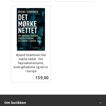
Øyvind Strømmen: Det
mørke nettet - Om
høyreekstremisme,
kontrajihadisme og terror
i Europa
inkl.
Pris
159,00
mva.
Om butikken