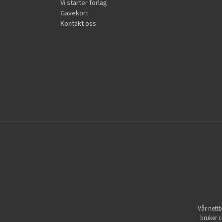
Vi starter forlag
Gavekort
Kontakt oss
Vår nettb
bruker c