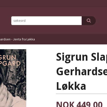
ardsen - Jenta fra Løkka
Sigrun Sl
Gerhardsen
Løkka
Pris
NOK
449,00