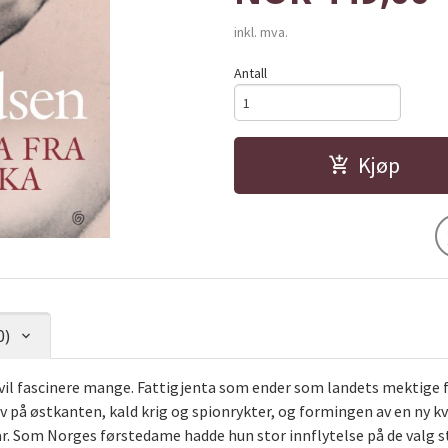
inkl. mva.
Antall
Kjøp
0)
il fascinere mange. Fattigjenta som ender som landets mektige f
å østkanten, kald krig og spionrykter, og formingen av en ny kvi
. Som Norges førstedame hadde hun stor innflytelse på de valg s