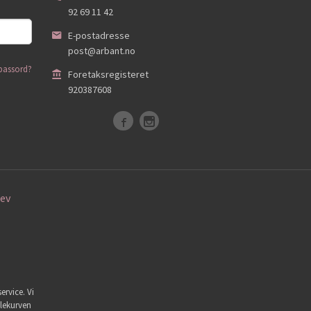
92 69 11 42
E-postadresse
post@arbant.no
passord?
Foretaksregisteret
920387608
ev
ervice. Vi
dlekurven