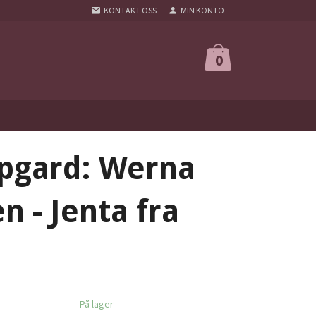
KONTAKT OSS
MIN KONTO
0
apgard: Werna
 - Jenta fra
På lager