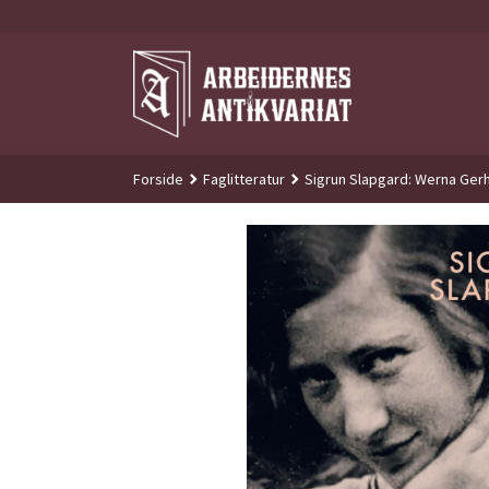
Gå
til
innholdet
Forside
Faglitteratur
Sigrun Slapgard: Werna Gerh