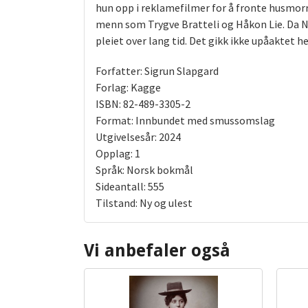
hun opp i reklamefilmer for å fronte husmorr
menn som Trygve Bratteli og Håkon Lie. Da No
pleiet over lang tid. Det gikk ikke upåaktet h
Forfatter: Sigrun Slapgard
Forlag: Kagge
ISBN: 82-489-3305-2
Format: Innbundet med smussomslag
Utgivelsesår: 2024
Opplag: 1
Språk: Norsk bokmål
Sideantall: 555
Tilstand: Ny og ulest
Vi anbefaler også