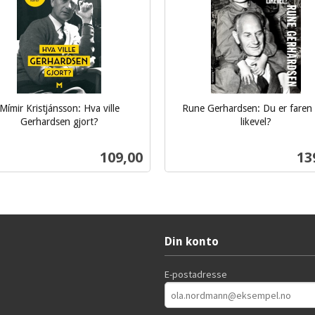
Mímir Kristjánsson: Hva ville
Rune Gerhardsen: Du er faren
Gerhardsen gjort?
likevel?
inkl.
mva.
Pris
Pri
109,00
13
Kjøp
Kjøp
Din konto
E-postadresse