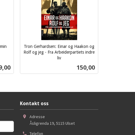
 min
Tron Gerhardsen: Einar og Haakon og
Rolf og jeg - Fra Arbeiderpartiets indre
liv
inkl.
s
Pris
9,00
150,00
mva.
Kjøp
Kontakt oss
Adresse
Åsligrenda 19
,
5115
Ulset
Telefon