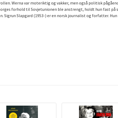
ollen. Werna var moteriktig og vakker, men også politisk pågåen
rges forhold til Sovjetunionen ble anstrengt, holdt hun fast på
en. Sigrun Slapgard (1953-) er en norsk journalist og forfatter. H