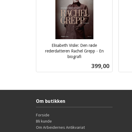
Elisabeth Vislie: Den røde
rederdatteren Rachel Grepp - En
inkl.
biografi
inkl.
mva.
Pris
399,00
mva.
Kjøp
Om butikken
Forside
Bli kunde
Om Arbeidernes Antikvariat