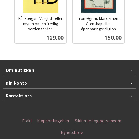
Pål Steigan: Vargtid - eller
Tron Øgrim: Marxismen -
myten om en fredlig
Vitenskap eller
verdensorden
åpenbaringsreligion
inkl.
inkl.
Pris
Pris
129,00
150,00
mva.
mva.
Om butikken
Din konto
Kontakt oss
Frakt
Kjøpsbetingelser
Sikkerhet og personvern
Nyhetsbrev