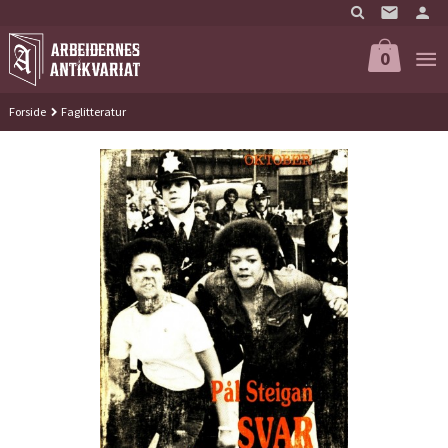
Gå
til
innholdet
0
Forside
Faglitteratur