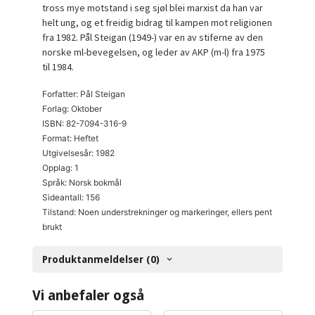
tross mye motstand i seg sjøl blei marxist da han var
helt ung, og et freidig bidrag til kampen mot religionen
fra 1982. Pål Steigan (1949-) var en av stiferne av den
norske ml-bevegelsen, og leder av AKP (m-l) fra 1975
til 1984.
Forfatter: Pål Steigan
Forlag: Oktober
ISBN: 82-7094-316-9
Format: Heftet
Utgivelsesår: 1982
Opplag: 1
Språk: Norsk bokmål
Sideantall: 156
Tilstand: Noen understrekninger og markeringer, ellers pent
brukt
Produktanmeldelser (0)
Vi anbefaler også