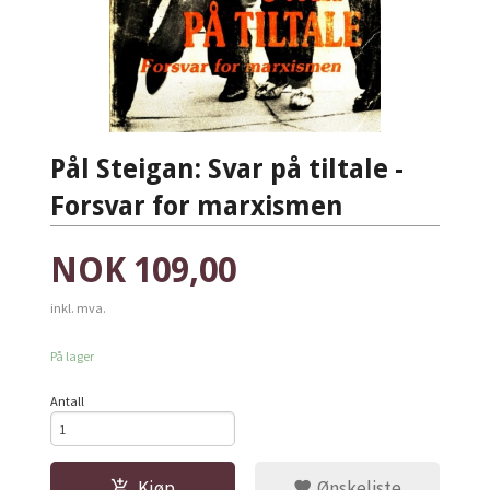
Pål Steigan: Svar på tiltale -
Forsvar for marxismen
Pris
NOK
109,00
inkl. mva.
På lager
Antall
Kjøp
Ønskeliste