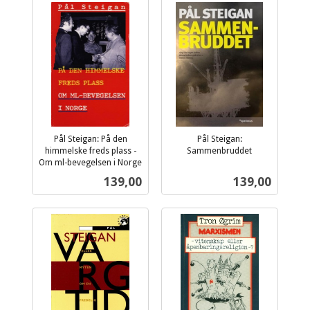
Pål Steigan: På den
Pål Steigan:
himmelske freds plass -
Sammenbruddet
inkl.
Om ml-bevegelsen i Norge
inkl.
mva.
Pris
Pris
139,00
139,00
mva.