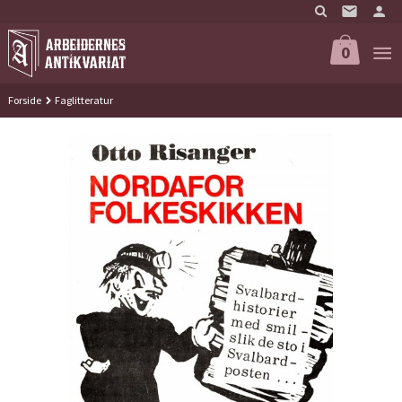
Gå
til
innholdet
0
Forside
Faglitteratur