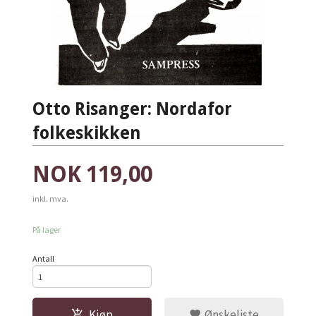
Otto Risanger: Nordafor
folkeskikken
Pris
NOK
119,00
inkl. mva.
På lager
Antall
Kjøp
Ønskeliste