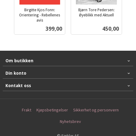
Birgitte Kjos Fonn:
Bjørn Tore Pedersen:
Orientering - Rebellenes
Øyeblikk med Aktuell
inkl.
avis
inkl.
mva.
Pris
Pris
399,00
450,00
mva.
Om butikken
Din konto
Kontakt oss
Frakt
Kjøpsbetingelser
Sikkerhet og personvern
Nyhetsbrev
© Sinklar AS