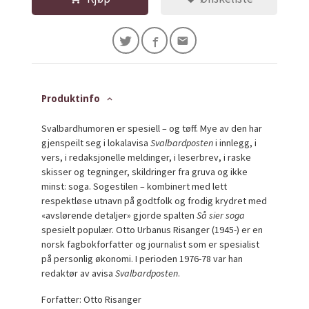
Produktinfo
Svalbardhumoren er spesiell – og tøff. Mye av den har
gjenspeilt seg i lokalavisa
Svalbardposten
i innlegg, i
vers, i redaksjonelle meldinger, i leserbrev, i raske
skisser og tegninger, skildringer fra gruva og ikke
minst: soga. Sogestilen – kombinert med lett
respektløse utnavn på godtfolk og frodig krydret med
«avslørende detaljer» gjorde spalten
Så sier soga
spesielt populær. Otto Urbanus Risanger (1945-) er en
norsk fagbokforfatter og journalist som er spesialist
på personlig økonomi. I perioden 1976-78 var han
redaktør av avisa
Svalbardposten
.
Forfatter: Otto Risanger