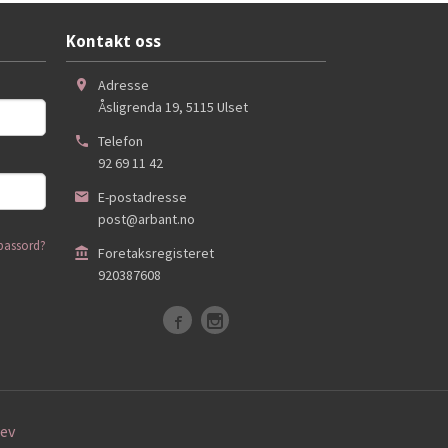
Kontakt oss
Adresse
Åsligrenda 19
,
5115
Ulset
Telefon
92 69 11 42
E-postadresse
post@arbant.no
passord?
Foretaksregisteret
920387608
ev