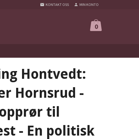
KONTAKT OSS
MIN KONTO
0
ing Hontvedt:
er Hornsrud -
opprør til
t - En politisk