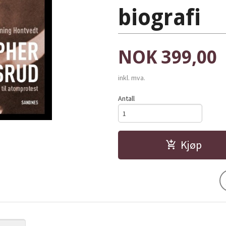
biografi
Pris
NOK
399,00
inkl. mva.
Antall
Kjøp