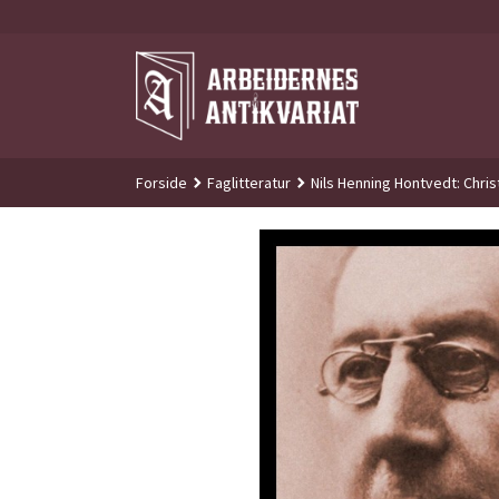
Gå
til
innholdet
Forside
Faglitteratur
Nils Henning Hontvedt: Chris