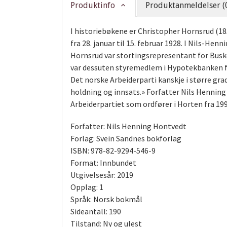
Produktinfo
Produktanmeldelser (
I historiebøkene er Christopher Hornsrud (18
fra 28. januar til 15. februar 1928. I Nils-He
Hornsrud var stortingsrepresentant for Busker
var dessuten styremedlem i Hypotekbanken fra
Det norske Arbeiderparti kanskje i større grad
holdning og innsats.» Forfatter Nils Henning
Arbeiderpartiet som ordfører i Horten fra 1999
Forfatter: Nils Henning Hontvedt
Forlag: Svein Sandnes bokforlag
ISBN: 978-82-9294-546-9
Format: Innbundet
Utgivelsesår: 2019
Opplag: 1
Språk: Norsk bokmål
Sideantall: 190
Tilstand: Ny og ulest