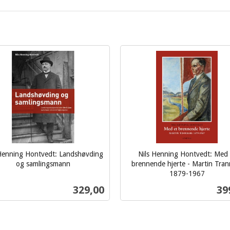
 Henning Hontvedt: Landshøvding
Nils Henning Hontvedt: Med 
og samlingsmann
brennende hjerte - Martin Tra
1879-1967
inkl.
Pris
Pri
329,00
39
mva.
Kjøp
Kjøp