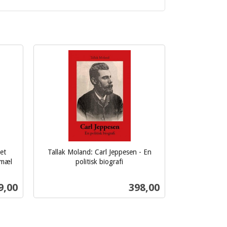
et
Tallak Moland: Carl Jeppesen - En
nmæl
politisk biografi
inkl.
mva.
s
Pris
9,00
398,00
Kjøp