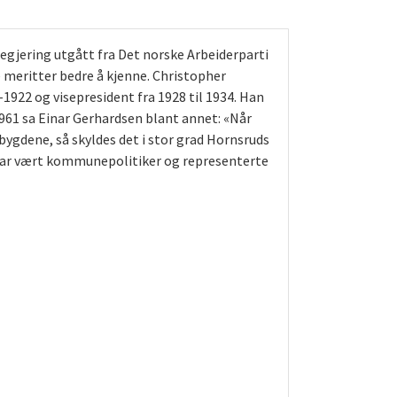
regjering utgått fra Det norske Arbeiderparti
ke meritter bedre å kjenne. Christopher
1922 og visepresident fra 1928 til 1934. Han
961 sa Einar Gerhardsen blant annet: «Når
 bygdene, så skyldes det i stor grad Hornsruds
n har vært kommunepolitiker og representerte