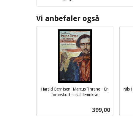
Vi anbefaler også
Harald Berntsen: Marcus Thrane - En
Nils
foranskutt sosialdemokrat
inkl.
inkl.
mva.
mva.
Pris
399,00
Kjøp