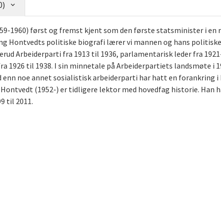
0)
59-1960) først og fremst kjent som den første statsminister i en 
nning Hontvedts politiske biografi lærer vi mannen og hans politis
ud Arbeiderparti fra 1913 til 1936, parlamentarisk leder fra 1921-
 1926 til 1938. I sin minnetale på Arbeiderpartiets landsmøte i 1
 enn noe annet sosialistisk arbeiderparti har hatt en forankring i
 Hontvedt (1952-) er tidligere lektor med hovedfag historie. Ha
 til 2011.