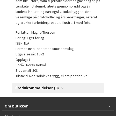
som ble utført, fram til jernarbeidernes glansdager, på
terskelen til demokratiets gjennombrudd også i
landets industri og næringsliv. Boka bygger i det
vesentlige på protokoller og årsberetninger, referat
og artikler i arbeiderpressen. Illustrert med foto.
Forfatter: Magne Thorsen
Forlag: Eget forlag
ISBN: N/A
Format: Innbundet med smussomslag
Utgivelsesår: 1972
Opplag: 1
Språk: Norsk bokmål
Sideantall: 308
Tilstand: Noe solbleket rygg, ellers pent brukt
Produktanmeldelser (0)
Om butikken