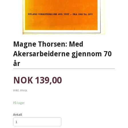
Magne Thorsen: Med
Akersarbeiderne gjennom 70
år
Pris
NOK
139,00
inkl. mva.
På lager
Antall