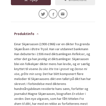
Produktinfo
Einar Skjæraasen (1900-1966) var en dikter fra grenda
Skjæråsen i Østre Trysil. Han var utdannet bankmann
Han debuterte i 1936 med diktsamlingen
Reflekser
, og
etter det ga han jevnlig ut diktsamlinger. Skjæraasen
blei ein folkekjær dikter mens han levde, og er særlig
knyttet til visene
Du ska itte trø i graset
og
Danse mi
vise, gråte min sang
. Det har blitt komponert flere
melodier til Skjæraasens dikt enn tallet på dikt han har
skrevet. I forbindelse med dikterens
hundreårsjubileum reviderte hans sønn, forfatter og
journalist Magne Skjæraasen, biografien
En elsker i
verden
. Den nye utgaven, som har fått tittelen
Fra
drøm til dikt
, har med en rekke av forfatterens mest