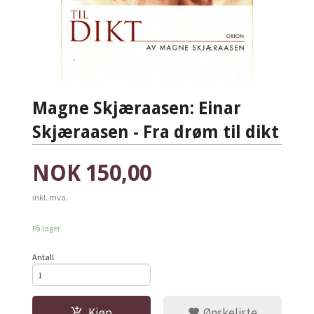
Magne Skjæraasen: Einar
Skjæraasen - Fra drøm til dikt
Pris
NOK
150,00
inkl. mva.
På lager
Antall
Kjøp
Ønskeliste