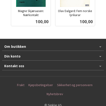
Magne Skjæraasen:
Olav Dalgard: Fem norske
Nærkontakt
lyrikarar
inkl.
inkl.
Pris
Pris
100,00
100,00
mva.
mva.
Om butikken
Din konto
Kontakt oss
Frakt
Kjøpsbetingelser
Sikkerhet og personvern
Nyhetsbrev
© Sinklar AS