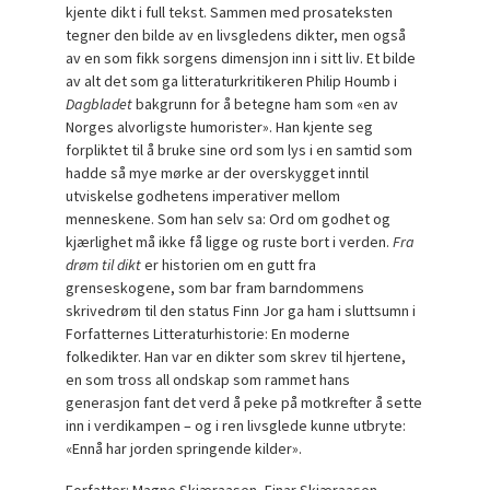
kjente dikt i full tekst. Sammen med prosateksten
tegner den bilde av en livsgledens dikter, men også
av en som fikk sorgens dimensjon inn i sitt liv. Et bilde
av alt det som ga litteraturkritikeren Philip Houmb i
Dagbladet
bakgrunn for å betegne ham som «en av
Norges alvorligste humorister». Han kjente seg
forpliktet til å bruke sine ord som lys i en samtid som
hadde så mye mørke ar der overskygget inntil
utviskelse godhetens imperativer mellom
menneskene. Som han selv sa: Ord om godhet og
kjærlighet må ikke få ligge og ruste bort i verden.
Fra
drøm til dikt
er historien om en gutt fra
grenseskogene, som bar fram barndommens
skrivedrøm til den status Finn Jor ga ham i sluttsumn i
Forfatternes Litteraturhistorie: En moderne
folkedikter. Han var en dikter som skrev til hjertene,
en som tross all ondskap som rammet hans
generasjon fant det verd å peke på motkrefter å sette
inn i verdikampen – og i ren livsglede kunne utbryte:
«Ennå har jorden springende kilder».