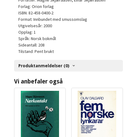
Forfatter: Magne Skjæraasen, Einar Skjæraasen
Forlag: Orion forlag
ISBN: 82-458-0400-2
Format: Innbundet med smussomslag
Utgivelsesår: 2000
Opplag: 1
Språk: Norsk bokmål
Sideantall: 208
Tilstand: Pent brukt
Produktanmeldelser (0)
Vi anbefaler også