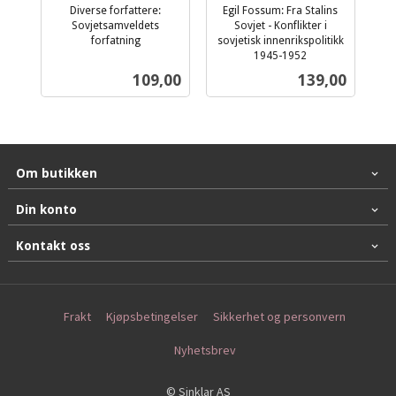
Diverse forfattere:
Egil Fossum: Fra Stalins
Sovjetsamveldets
Sovjet - Konflikter i
forfatning
sovjetisk innenrikspolitikk
inkl.
1945-1952
inkl.
mva.
Pris
Pris
109,00
139,00
mva.
Om butikken
Din konto
Kontakt oss
Frakt
Kjøpsbetingelser
Sikkerhet og personvern
Nyhetsbrev
© Sinklar AS