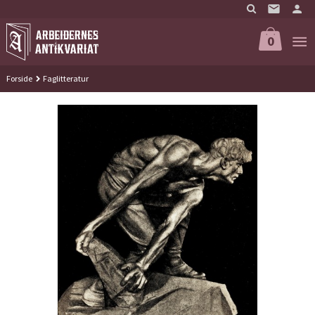
Gå
til
innholdet
0
Forside
Faglitteratur