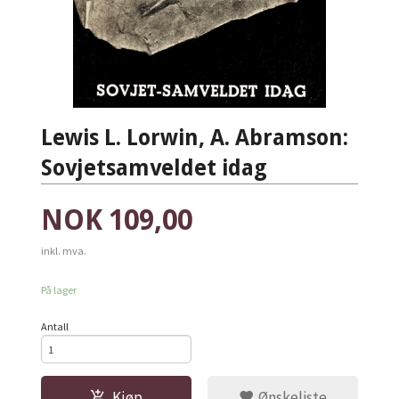
Lewis L. Lorwin, A. Abramson:
Sovjetsamveldet idag
Pris
NOK
109,00
inkl. mva.
På lager
Antall
Kjøp
Ønskeliste