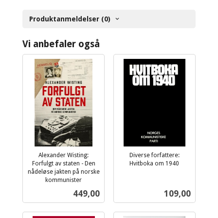
Produktanmeldelser (0)
Vi anbefaler også
Alexander Wisting:
Diverse forfattere:
Forfulgt av staten - Den
Hvitboka om 1940
inkl.
nådeløse jakten på norske
kommunister
mva.
inkl.
Pris
Pris
449,00
109,00
mva.