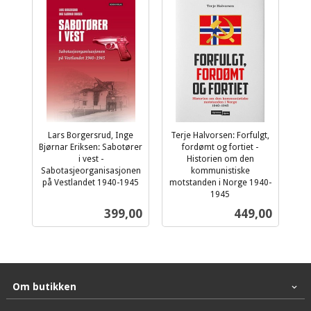
Lars Borgersrud, Inge
Terje Halvorsen: Forfulgt,
Bjørnar Eriksen: Sabotører
fordømt og fortiet -
i vest -
Historien om den
Sabotasjeorganisasjonen
kommunistiske
på Vestlandet 1940-1945
motstanden i Norge 1940-
inkl.
1945
inkl.
mva.
Pris
Pris
399,00
449,00
mva.
Om butikken