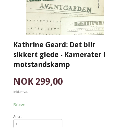
Kathrine Geard: Det blir
sikkert glede - Kamerater i
motstandskamp
Pris
NOK
299,00
inkl. mva.
På lager
Antall