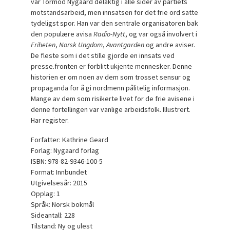
var Tormod Nygaard delaktig i alle sider av partiets
motstandsarbeid, men innsatsen for det frie ord satte
tydeligst spor. Han var den sentrale organisatoren bak
den populære avisa
Radio-Nytt
, og var også involvert i
Friheten
,
Norsk Ungdom
,
Avantgarden
og andre aviser.
De fleste som i det stille gjorde en innsats ved
presse.fronten er forblitt ukjente mennesker. Denne
historien er om noen av dem som trosset sensur og
propaganda for å gi nordmenn pålitelig informasjon.
Mange av dem som risikerte livet for de frie avisene i
denne fortellingen var vanlige arbeidsfolk. Illustrert.
Har register.
Forfatter: Kathrine Geard
Forlag: Nygaard forlag
ISBN: 978-82-9346-100-5
Format: Innbundet
Utgivelsesår: 2015
Opplag: 1
Språk: Norsk bokmål
Sideantall: 228
Tilstand: Ny og ulest